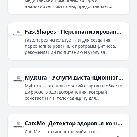
медицинский помощник, который
анализирует симптомы, предоставляет
предварительные диагнозы и предлагает
персонализированные рекомендации по
здравоохранению для людей.
FastShapes - Персонализированный тренер по фитнесу на базе ИИ
FastShapes использует ИИ для создания
персонализированных программ фитнеса,
рекомендаций по питанию и уходу за
травмами с помощью специализированных
ботов, работающих на базе ИИ.
MyItura - Услуги дистанционного здравоохранения в Нигерии
MyItura — это новаторский стартап в области
цифрового здравоохранения, который
сочетает ИИ и телемедицину для
предоставления персонализированных
решений в области здравоохранения в
Нигерии, обеспечивая легкий доступ к
дистанционным консультациям врачей,
CatsMe: Детектор здоровья кошек на основе ИИ
диагностическим тестам и доставке лекарств.
CatsMe — это японское мобильное