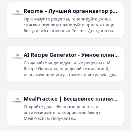
технологиям распознавания изображений и
возможностям ИИ.
Recime – Лучший организатор рецептов и планировщик питания
Организуйте рецепты, генерируйте умные
списки покупок и планируйте приемы пищи
без усилий с помощью Recime. Доступно на
iOS и Android. Присоединяйтесь к 5M+
пользователям.
AI Recipe Generator - Умное планирование питания без усилий
Создавайте индивидуальные рецепты с AI
Recipe Generator, передовой технологией,
использующей искусственный интеллект для
генерации планов питания на основе
предпочтений пользователя и доступных
ингредиентов.
MealPractice | Бесшовное планирование блюд с рецептами, сгенерированными ИИ
Откройте для себя новые рецепты и
оптимизируйте планирование блюд с
MealPractice. Получайте
персонализированные предложения
рецептов, организуйте свои еженедельные