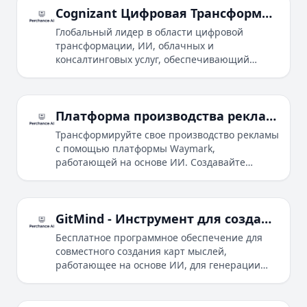
Cognizant Цифровая Трансформация и ИТ-Услуги | ИИ, Облако
Глобальный лидер в области цифровой
трансформации, ИИ, облачных и
консалтинговых услуг, обеспечивающий
сверхчеловеческую скорость и человеческое
понимание для предприятий.
Платформа производства рекламы с помощью ИИ | Waymark
Трансформируйте свое производство рекламы
с помощью платформы Waymark,
работающей на основе ИИ. Создавайте
потрясающие рекламные ролики за
несколько минут, открывайте новые
источники дохода и увеличивайте свой
бизнес.
GitMind - Инструмент для создания карты мыслей, схем и досок, работающий на основе ИИ
Бесплатное программное обеспечение для
совместного создания карт мыслей,
работающее на основе ИИ, для генерации
идей и их разработки, стимулирующее поток
идей и позволяющее мудрости проявляться
органично.