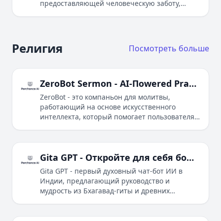
предоставляющей человеческую заботу,
усиленную технологиями. Она помогает
семьям ориентироваться в самых сложных
моментах жизни, включая планирование
похорон, подачу заявок на получение
Религия
Посмотреть больше
пособий и борьбу с горем.
ZeroBot Sermon - AI-Пowered Prayer Companion
ZeroBot - это компаньон для молитвы,
работающий на основе искусственного
интеллекта, который помогает пользователям
связаться со своей верой через
персонализированные проповеди и молитвы.
Gita GPT - Откройте для себя божественную мудрость и внутреннего себя
Gita GPT - первый духовный чат-бот ИИ в
Индии, предлагающий руководство и
мудрость из Бхагавад-гиты и древних
писаний для всех вопросов жизни.