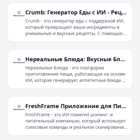
планы блюд и покупайте ингредиенты без
усилий.
Crumb: Генератор Еды с ИИ - Рецепты с Тем, Что У Вас Есть
Crumb - это генератор еды с поддержкой ИИ,
который превращает ваши ингредиенты в
уникальные и вкусные рецепты. С помощью
голосового ввода без рук, вы можете просто
диктовать ваши ингредиенты и позволить
Crumb создать персонализированный рецепт
для вас.
Нереальные Блюда: Вкусные Блюда, Приготовленные с Помощью ИИ
Нереальные Блюда - это платформа
приготовления пищи, работающая на основе
ИИ, которая генерирует аппетитные блюда со
всего мира. С фокусом на творчестве и
инновациях, Нереальные Блюда предлагает
вам уникальный кулинарный опыт.
FreshFrame Приложение для Питания - Ваш ИИ-Пowered Шопинг-Компаньон
FreshFrame - это ИИ-пowered шопинг- и
питательный компаньон, который использует
голосовые команды и реальное сканирование
для предоставления персонализированных
инсайтов.