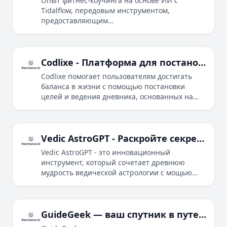
Опыт фитнес-коучинга на основе ИИ с
Tidalflow, передовым инструментом,
предоставляющим
гиперперсонализированные планы
тренировок и питания, ежедневные
рекомендации и отслеживание прогресса
через WhatsApp для достижения
Codlixe - Платформа для постановки целей и ведения дневника на основе ИИ
долгосрочных результатов.
Codlixe помогает пользователям достигать
баланса в жизни с помощью постановки
целей и ведения дневника, основанных на
ИИ. Отслеживая прогресс в различных
сферах жизни, пользователи могут выявить
области для улучшения и раскрыть свой
полный потенциал.
Vedic AstroGPT - Раскройте секреты космоса
Vedic AstroGPT - это инновационный
инструмент, который сочетает древнюю
мудрость ведической астрологии с мощью
ИИ. Анализируя вашу натальную карту и
позиции планет, Vedic AstroGPT
предоставляет персонализированные
прозрения в вашу жизнь, личность и судьбу.
GuideGeek — ваш спутник в путешествиях