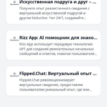
ответов, анализ эмоционального тона
Искусственная подруга и друг – AI-чат 24/7 | Seductive
сообщений и оптимизацию ваших профилей
Получите опыт реалистичного свидания с
для знакомств.
виртуальной искусственной подругой и
другом Seductive. Чат 24/7, создавайте
персонализированных персонажей и
практикуйте навыки отношений.
Rizz App: AI помощник для знакомств
Rizz App использует передовую технологию
GPT для создания увлекательных начальных
сообщений и ответов, помогая пользователям
улучшить опыт онлайн-знакомств и
увеличить шансы получить совпадения на
платформах знакомств.
Flipped.Chat: Виртуальный опыт свиданий, управляемый ИИ
Flipped.Chat революционизирует
виртуальные свидания, предоставляя
пользователям уникальный опыт, где они
могут общаться с реалистичными
AI‑персонажами, каждый из которых имеет
свою историю и желания.