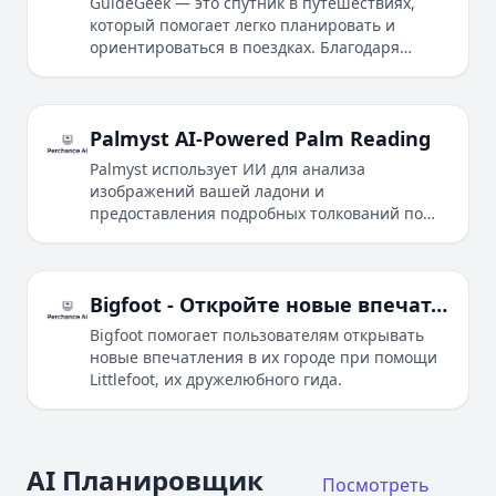
GuideGeek — это спутник в путешествиях,
который помогает легко планировать и
ориентироваться в поездках. Благодаря
обширной базе знаний и удобному
интерфейсу, GuideGeek является идеальным
инструментом для путешественников любого
уровня.
Palmyst AI-Powered Palm Reading
Palmyst использует ИИ для анализа
изображений вашей ладони и
предоставления подробных толкований по
вопросам отношений, карьеры, финансов и
личностного роста.
Bigfoot - Откройте новые впечатления в вашем городе
Bigfoot помогает пользователям открывать
новые впечатления в их городе при помощи
Littlefoot, их дружелюбного гида.
AI Планировщик
Посмотреть