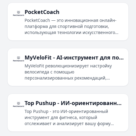
рекомендации и отслеживание прогресса
через WhatsApp для достижения
PocketCoach
долгосрочных результатов.
PocketCoach — это инновационная онлайн-
платформа для спортивной подготовки,
использующая технологии искусственного
интеллекта и компьютерного зрения для
предоставления комплексных,
структурированных программ тренировок.
Благодаря экспертному руководству,
MyVeloFit - AI-инструмент для подбора размера и настройки велосипеда для велосипедистов
интерактивному обучению и вовлечению
MyVeloFit революционизирует настройку
сообщества, она делает качественное
велосипеда с помощью
спортивное образование доступным и
персонализированных рекомендаций,
доступным по цене для спортсменов по всему
основанных на ИИ, повышая эффективность и
миру.
комфорт велосипедных прогулок по всему
миру.
Top Pushup - ИИ-ориентированный счетчик отжиманий и анализатор формы
Top Pushup - это ИИ-ориентированный
инструмент для фитнеса, который
отслеживает и анализирует вашу форму
отжиманий, предоставляя обратную связь в
режиме реального времени, чтобы помочь