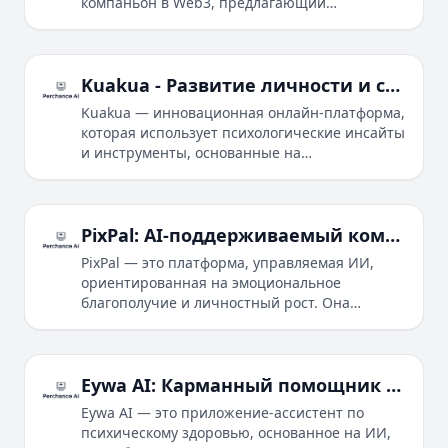
компаньон в Web3, предлагающий
безопасное пространство для выражения и
управления эмоциями, а также
взаимодействия с другими пользователями.
Kuakua - Развитие личности и счастье с помощью инсайтов, основанных на искусственном интеллекте
Kuakua — инновационная онлайн-платформа,
которая использует психологические инсайты
и инструменты, основанные на
искусственном интеллекте, чтобы
поддерживать пользователей в достижении
личного роста и счастья.
PixPal: AI‑поддерживаемый компаньон для эмоциональной поддержки
PixPal — это платформа, управляемая ИИ,
ориентированная на эмоциональное
благополучие и личностный рост. Она
предоставляет уникальную возможность
пользователям вести персонализированные
беседы, получать инсайты и получать
рекомендации, адаптированные к их
Eywa AI: Карманный помощник по психическому здоровью
индивидуальным потребностям и целям.
Eywa AI — это приложение‑ассистент по
Используя передовые технологии обработки
психическому здоровью, основанное на ИИ,
естественного языка и машинного обучения,