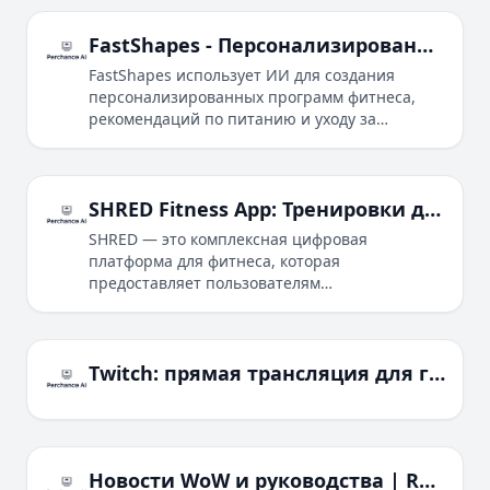
вам усовершенствовать вашу технику.
FastShapes - Персонализированный тренер по фитнесу на базе ИИ
FastShapes использует ИИ для создания
персонализированных программ фитнеса,
рекомендаций по питанию и уходу за
травмами с помощью специализированных
ботов, работающих на базе ИИ.
SHRED Fitness App: Тренировки дома и в тренажерном зале с ИИ
SHRED — это комплексная цифровая
платформа для фитнеса, которая
предоставляет пользователям
индивидуальный тренировочный опыт.
Благодаря персонализации на основе ИИ,
видео-классам и инструментам отслеживания
прогресса, SHRED действует как виртуальный
Twitch: прямая трансляция для геймеров и не только
персональный тренер, ориентированный на
различные фитнес-цели и предпочтения.
Новости WoW и руководства | Retail, Classic и многое другое