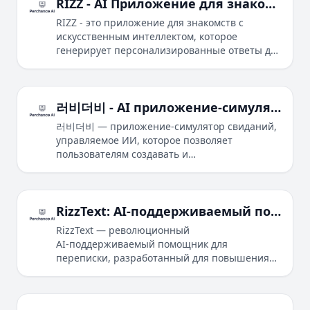
RIZZ - AI Приложение для знакомств для лучших разговоров
RIZZ - это приложение для знакомств с
искусственным интеллектом, которое
генерирует персонализированные ответы для
улучшения ваших разговоров и повышения
ваших навыков знакомств.
러비더비 - AI приложение-симулятор свиданий
러비더비 — приложение-симулятор свиданий,
управляемое ИИ, которое позволяет
пользователям создавать и
взаимодействовать с персонализированными
персонажами в реальном времени, предлагая
различные режимы общения и сюжетные
линии.
RizzText: AI‑поддерживаемый помощник для переписки, обеспечивающий успех в знакомствах
RizzText — революционный
AI‑поддерживаемый помощник для
переписки, разработанный для повышения
ваших навыков онлайн‑знакомств и общения.
Его возможности включают генерацию
остроумных, контекстуально релевантных