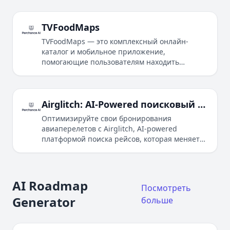
создания персонализированных дневных
планов и приключений на основе
предпочтений пользователя.
TVFoodMaps
TVFoodMaps — это комплексный онлайн-
каталог и мобильное приложение,
помогающие пользователям находить
рестораны, представленные в телевизионных
кулинарных шоу.
Airglitch: AI-Powered поисковый движок для доступных авиаперелетов
Оптимизируйте свои бронирования
авиаперелетов с Airglitch, AI-powered
платформой поиска рейсов, которая меняет
способ поиска и бронирования рейсов.
AI Roadmap
Посмотреть
Generator
больше