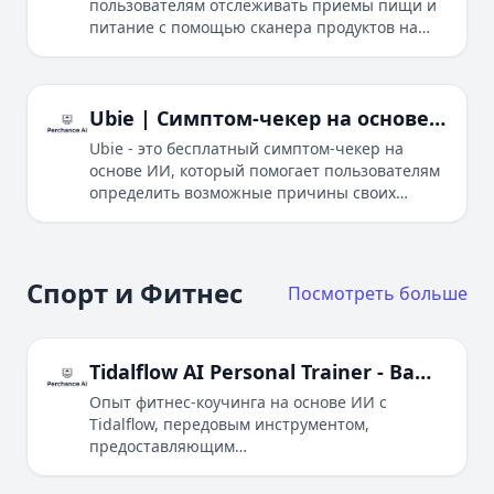
пользователям отслеживать приемы пищи и
питание с помощью сканера продуктов на
базе ИИ. Сканируйте штрихкоды или ищите
продукты, чтобы отслеживать ежедневное
потребление сахара и делать более здоровый
выбор.
Ubie | Симптом-чекер на основе ИИ для персонализированных здоровых инсайтов
Ubie - это бесплатный симптом-чекер на
основе ИИ, который помогает пользователям
определить возможные причины своих
симптомов и предоставляет
персонализированные здоровые инсайты.
Спорт и Фитнес
Посмотреть больше
Tidalflow AI Personal Trainer - Ваш личный тренер по фитнесу на основе ИИ
Опыт фитнес-коучинга на основе ИИ с
Tidalflow, передовым инструментом,
предоставляющим
гиперперсонализированные планы
тренировок и питания, ежедневные