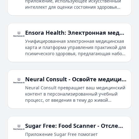
приложение, использующее искусственный
интеллект для оценки состояния здоровья
кошек и выявления признаков боли или
дискомфорта, помогая владельцам следить за
благополучием своих питомцев и определять,
требуется ли ветеринарная помощь.
Ensora Health: Электронная медицинская карта и программное обеспечение для управления психическим здоровьем
Унифицированная электронная медицинская
карта и платформа управления практикой для
психического здоровья, предлагающая набор
инструментов ABA, телемедицину,
электронные рецепты, выставление счетов и
взаимодействие с клиентами для
оптимизации ухода.
Neural Consult - Освойте медицинскую информацию за дни, а не за годы
Neural Consult превращает ваш медицинский
контент в персонализированный учебный
процесс, от введения в тему до живой
клинической симуляции.
Sugar Free: Food Scanner - Отслеживание ваших приемов пищи и питания
Приложение Sugar Free помогает