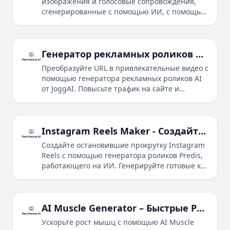
изображения и голосовые сопровождения,
сгенерированные с помощью ИИ, с помощью
Synthesys AI Studio. Масштабируйте создание
контента с легкостью и эффективностью.
Генератор рекламных роликов AI: Создавайте видео из URL за минуты
Преобразуйте URL в привлекательные видео с
помощью генератора рекламных роликов AI
от JoggAI. Повысьте трафик на сайте и
продажи с помощью богатых шаблонов,
аватаров AI и быстрых ответов.
Instagram Reels Maker - Создайте потрясающие ролики с помощью ИИ
Создайте остановившие прокрутку Instagram
Reels с помощью генератора роликов Predis,
работающего на ИИ. Генерируйте готовые к
публикации потрясающие видео для ваших
социальных сетей.
AI Muscle Generator – Быстрые Результаты с Помощью Тренировок на основе ИИ
Ускорьте рост мышц с помощью AI Muscle