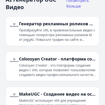
Посмотреть
Видео
больше
Генератор рекламных роликов AI: Создавайте видео из URL за минуты
Преобразуйте URL в привлекательные видео с
помощью генератора рекламных роликов AI
от JoggAI. Повысьте трафик на сайте и
продажи с помощью богатых шаблонов,
аватаров AI и быстрых ответов.
Colossyan Creator - платформа создания видео с ИИ
Colossyan Creator - это платформа создания
видео с ИИ, которая позволяет пользователям
создавать видео профессионального качества
с аватарами на основе ИИ, текстом в речь и
интерактивными элементами для повышения
эффективности обучения и коммуникации на
рабочем месте.
MakeUGC - Создание видео на основе ИИ для маркетинга
MakeUGC использует ИИ для упрощения