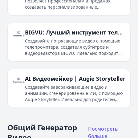
позволяет профессионалам в продажах
создавать персонализированные,
увлекательные видео, которые привлекают
внимание потенциальных клиентов в
масштабе.
BIGVU: Лучший инструмент телепромптера, создания субтитров и видеоредактора
Создавайте потрясающие видео с помощью
телепромптера, создателя субтитров и
видеоредактора BIGVU. Идеально подходит
для брендинга, сотрудничества и
аутентичного рассказа.
AI Видеомейкер | Augie Storyteller
Создавайте завораживающие видео и
анимации, сгенерированные ИИ, с помощью
Augie Storyteller. Идеально для родителей,
создателей контента и маркетологов.
Общий Генератор
Посмотреть
Видео
больше