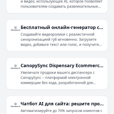
и видео, использующее AI, которое позволяет
пользователям создавать развлекательные
селфи и фотографии с пением, танцами и
различными анимациями лица.
Бесплатный онлайн-генератор синхронизации губ ИИ – Быстрая синхронизация текста и голоса
Создавайте видеоролики с реалистичной
синхронизацией губ мгновенно. Загрузите
видео, добавьте текст или голос, и получите
идеальную синхронизацию за секунды.
Бесплатный онлайн-инструмент
синхронизации губ ИИ.
CanopySync Dispensary Ecommerce – SEO & No-Code Control
Увеличьте продажи вашего диспансера с
CanopySync – платформой электронной
коммерции без кода, разработанной для
лучшего SEO, быстрой интеграции POS и
полного контроля над сайтом.
Чатбот AI для сайта: решите проблемы клиентов за секунды
Автоматизируйте до 70% запросов клиентов с