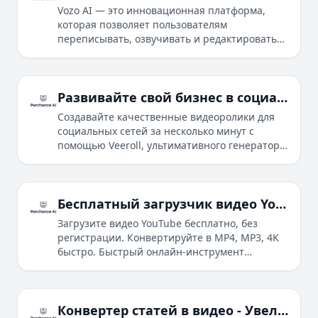
Vozo AI — это инновационная платформа,
которая позволяет пользователям
переписывать, озвучивать и редактировать
существующие видео, превращая их в
увлекательные новые истории с помощью
простых текстовых запросов.
Развивайте свой бизнес в социальных сетях с помощью видеороликов, созданных с использованием ИИ
Создавайте качественные видеоролики для
социальных сетей за несколько минут с
помощью Veeroll, ультимативного генератора
видео на основе ИИ для бизнеса и создателей
контента.
Бесплатный загрузчик видео YouTube – конвертация в MP4/MP3 онлайн
Загрузите видео YouTube бесплатно, без
регистрации. Конвертируйте в MP4, MP3, 4K
быстро. Быстрый онлайн-инструмент
работает на всех браузерах и устройствах.
Конвертер статей в видео - Увеличьте трафик на сайте