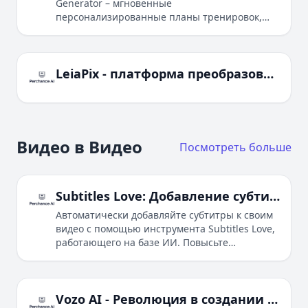
Generator – мгновенные
персонализированные планы тренировок,
видео «фото-в-мышцы» и тренировки на
основе данных для более быстрых
результатов.
LeiaPix - платформа преобразования 2D в 3D на базе ИИ
Видео в Видео
Посмотреть больше
Subtitles Love: Добавление субтитров к видео автоматически с помощью ИИ
Автоматически добавляйте субтитры к своим
видео с помощью инструмента Subtitles Love,
работающего на базе ИИ. Повысьте
вовлеченность, охватите более широкую
аудиторию и экономьте время с нашей
простой в использовании платформой.
Vozo AI - Революция в создании и редактировании видео