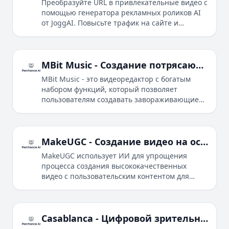
Преобразуйте URL в привлекательные видео с
помощью генератора рекламных роликов AI
от JoggAI. Повысьте трафик на сайте и
продажи с помощью богатых шаблонов,
аватаров AI и быстрых ответов.
MBit Music - Создание потрясающих музыкальных видео
MBit Music - это видеоредактор с богатым
набором функций, который позволяет
пользователям создавать завораживающие
музыкальные видео и статусы в социальных
сетях с продвинутыми частицами эффектов,
визуализаторами и анимациями,
синхронизированными с ритмом.
MakeUGC - Создание видео на основе ИИ для маркетинга
MakeUGC использует ИИ для упрощения
процесса создания высококачественных
видео с пользовательским контентом для
маркетинговых целей.
Casablanca - Цифровой зрительный контакт в реальном времени для видеозвонков