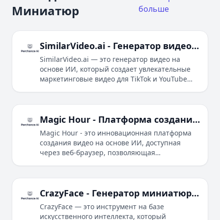
Миниатюр
больше
SimilarVideo.ai - Генератор видео на основе ИИ для TikTok и YouTube Shorts
SimilarVideo.ai — это генератор видео на
основе ИИ, который создает увлекательные
маркетинговые видео для TikTok и YouTube
Shorts, используя популярные интернет-
медиа и мемы.
Magic Hour - Платформа создания видео с ИИ
Magic Hour - это инновационная платформа
создания видео на основе ИИ, доступная
через веб-браузер, позволяющая
пользователям с легкостью создавать
профессиональное видео.
CrazyFace - Генератор миниатюр для YouTube на базе ИИ
CrazyFace — это инструмент на базе
искусственного интеллекта, который