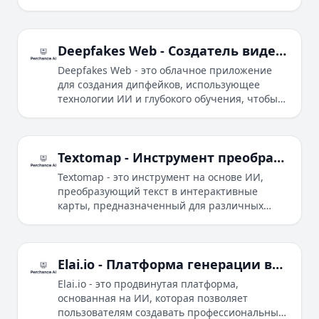
текста, изображений или видео с
беспрецедентной скоростью.
Deepfakes Web - Создатель видео с заменой лиц на основе ИИ
Deepfakes Web - это облачное приложение
для создания дипфейков, использующее
технологии ИИ и глубокого обучения, чтобы
позволить пользователям создавать
реалистичные видео с заменой лиц без
усилий.
Textomap - Инструмент преобразования текста в карты на основе ИИ
Textomap - это инструмент на основе ИИ,
преобразующий текст в интерактивные
карты, предназначенный для различных
отраслей по всему миру, с бесплатным
планом и премиальным обновлением,
предлагающим дополнительные функции.
Elai.io - Платформа генерации видео с ИИ
Elai.io - это продвинутая платформа,
основанная на ИИ, которая позволяет
пользователям создавать профессиональные,