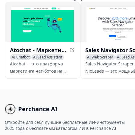
вашу клиентскую базу.
Atochat - Маркетинг чат-бота на основе ИИ для усиления роста бизнеса
AI Chatbot
AI Lead Assistant
AI Web Scraper
AI Lead As
AI Customer Service Assistant
AI CRM Assistant
Atochat — это платформа
Sales Navigator Scraper
маркетинга чат-ботов на
NioLeads — это мощны
основе ИИ, которая позволяет
инструмент, позволяю
компаниям оптимизировать
пользователям упрости
генерацию лидов, увеличить
извлечение лидов и по
продажи и улучшить
деловых адресов элект
поддержку клиентов за счет
почты из LinkedIn Sales
Perchance AI
упрощенных
Navigator.
автоматизированных
Откройте для себя лучшие бесплатные ИИ-инструменты
2025 года с бесплатным каталогом ИИ в Perchance AI
сообщений через несколько