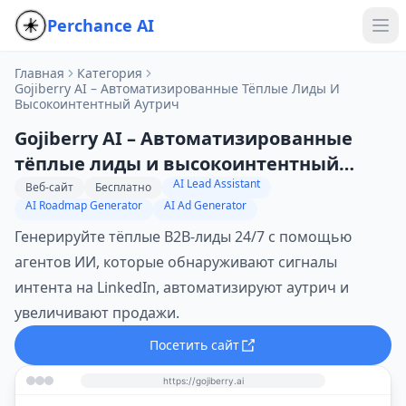
Perchance AI
Главная
Категория
Gojiberry AI – Автоматизированные Тёплые Лиды И
Высокоинтентный Аутрич
Gojiberry AI – Автоматизированные
тёплые лиды и высокоинтентный
AI Lead Assistant
аутрич
Веб-сайт
Бесплатно
AI Roadmap Generator
AI Ad Generator
Генерируйте тёплые B2B-лиды 24/7 с помощью
агентов ИИ, которые обнаруживают сигналы
интента на LinkedIn, автоматизируют аутрич и
увеличивают продажи.
Посетить сайт
https://gojiberry.ai