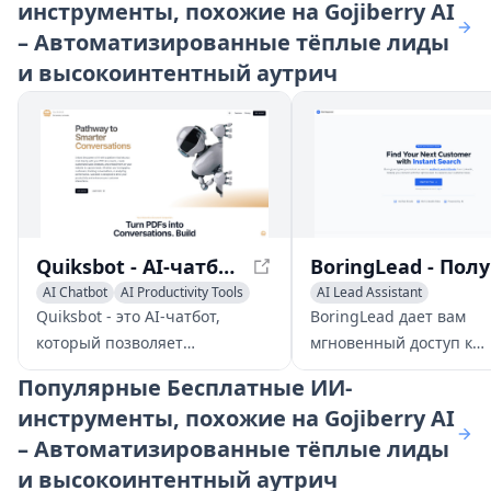
инструменты, похожие на Gojiberry AI
– Автоматизированные тёплые лиды
и высокоинтентный аутрич
Quiksbot - AI-чатбот для сайтов | Чат с файлами PDF
Bor
AI Chatbot
AI Productivity Tools
AI Lead Assistant
AI Lead Assistant
AI Email Marketing
Sales A
Quiksbot - это AI-чатбот,
BoringLead дает вам
который позволяет
мгновенный доступ к
пользователям直接 общаться с
проверенным лидам и
Популярные
Бесплатные ИИ-
документами PDF, создавать
электронным адресам 
инструменты, похожие на Gojiberry AI
настраиваемые чат-боты для
LinkedIn, помогая вам
– Автоматизированные тёплые лиды
продаж и встраивать их на
связаться с правильн
свой сайт для сбора лидов.
людьми, чтобы расшир
и высокоинтентный аутрич