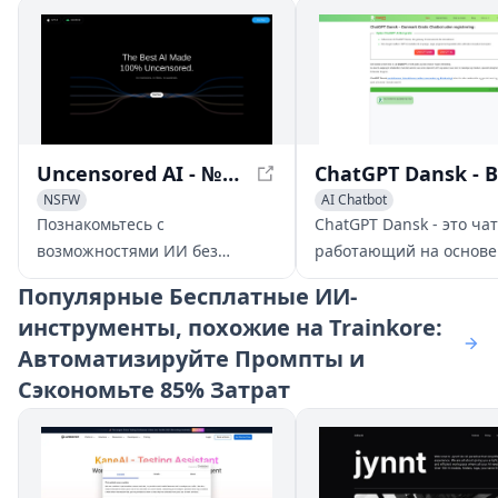
Uncensored AI - №1 ИИ без ограничений
NSFW
AI Chatbot
Large Language Models (LLMs)
Large Language Mod
Познакомьтесь с
ChatGPT Dansk - это чат
возможностями ИИ без
работающий на основе
ограничений с Uncensored AI,
который помогает вам 
Популярные
Бесплатные ИИ-
№1 платформой ИИ, которая
широким спектром зада
инструменты, похожие на Trainkore:
предоставляет
ответов на вопросы и
Автоматизируйте Промпты и
нефильтрованные и
предоставления инфо
необъективные ответы.
до помощи в творческ
Сэкономьте 85% Затрат
написании, решении п
и многом другом.