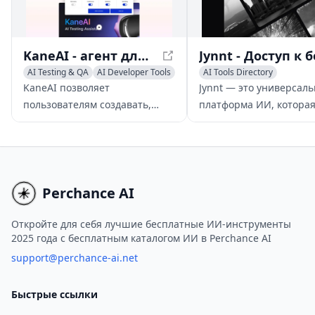
KaneAI - агент для сквозного тестирования программного обеспечения на базе ИИ
AI Testing & QA
AI Developer Tools
AI Tools Directory
Large Language Models (LLMs)
Large Language Mod
KaneAI позволяет
Jynnt — это универсал
пользователям создавать,
платформа ИИ, котора
отлаживать и развивать тесты
позволяет пользовател
программного обеспечения с
использовать возможн
помощью интуитивно
более чем 100 моделей
понятных входных данных на
через легкий и эффект
естественном языке, открывая
интерфейс с неограни
Perchance AI
новую эру в области сквозного
использованием.
тестирования на базе ИИ.
Откройте для себя лучшие бесплатные ИИ-инструменты
2025 года с бесплатным каталогом ИИ в Perchance AI
support@perchance-ai.net
Быстрые ссылки