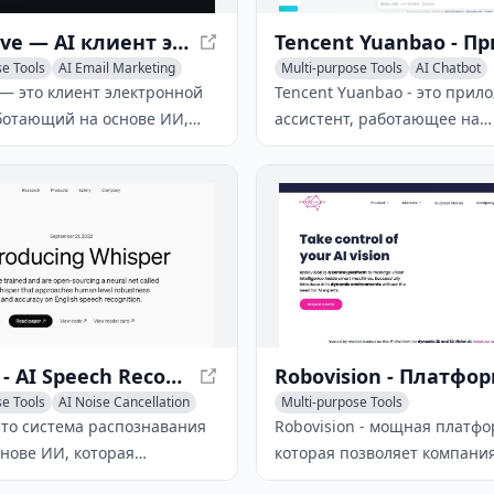
Shortwave — AI клиент электронной почты для продуктивности
se Tools
AI Email Marketing
Multi-purpose Tools
AI Chatbot
ter
 — это клиент электронной
Tencent Yuanbao - это прил
ботающий на основе ИИ,
ассистент, работающее на
овышает продуктивность
искусственном интеллекте, 
 таким функциям, как умная
использует крупную модель
ия, помощь в написании с
для предоставления разли
ый поиск.
функций, включая поиск с И
документов и возможности 
Whisper - AI Speech Recognition System
se Tools
AI Noise Cancellation
Multi-purpose Tools
это система распознавания
Robovision - мощная платф
снове ИИ, которая
которая позволяет компани
тся к человеческому
разрабатывать, развертыва