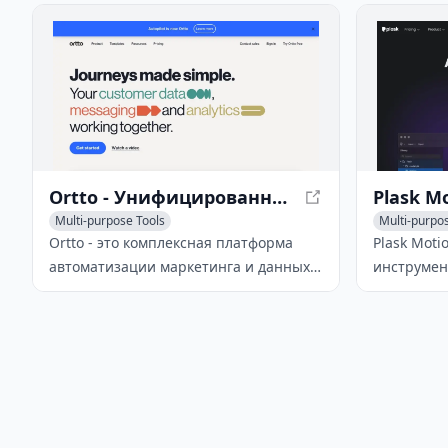
создает гиперперсонализированные
уровню то
электронные письма для повышения
транскрип
вовлеченности клиентов.
нескольких
Ortto - Унифицированная платформа автоматизации маркетинга
Multi-purpose Tools
Multi-purpo
Ortto - это комплексная платформа
Plask Moti
автоматизации маркетинга и данных о
инструмен
клиентах, которая упрощает данные,
искусстве
сообщения и аналитику для
преобразу
стимулирования роста бизнеса и
анимации,
реализации эффективных кампаний.
дорогом о