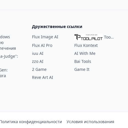
Дружественные ссылки
ndows
Flux Image AI
ToolPilot
ию
Flux AI Pro
Flux Kontext
печения
iuu AI
AI With Me
a-Judge":
zzo AI
Bai Tools
2 Game
Game It
Gen:
ora
Reve Art AI
:
Политика конфиденциальности
Условия использования