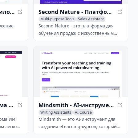
Tencent Yuanbao - Приложение-ассистент ИИ
Second Nature - Платформа для обучения продаж с искусственным интеллектом
Multi-purpose Tools
Sales Assistant
ожение-
Second Nature - это платформа для
обучения продаж с искусственным
которое
интеллектом, которая предлагает
 Hunyuan
персонализированное обучение и
чных
ролевые симуляции для улучшения
И, анализ
навыков общения команд продаж.
написания.
Robovision - Платформа компьютерного зрения на основе ИИ
Mindsmith - AI-инструмент для создания eLearning-курсов с быстрым разработкой
Writing Assistants
AI Course
Multi-purpose Tools
орма ИИ,
Mindsmith — это AI-инструмент для
ям легко
создания eLearning-курсов, который
ть и
упрощает создание, настройку и