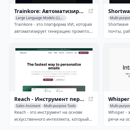
Trainkore: Автоматизируйте Промпты и Сэкономьте 85% Затрат
Large Language Models (LLMs)
Multi-purpo
AI Tools Directory
Multi-purpose Tools
AI Email Wri
Trainkore - это платформа ИИ, которая
Shortwave
автоматизирует генерацию промптов,
почты, ра
переключение моделей и оценку,
который п
giúpая пользователям сэкономить до
благодаря
85% затрат. С помощью своих
организац
продвинутых контролей, набора
ИИ и мощн
наблюдаемости и итеративных
журналов Trainkore позволяет
пользователям создавать
эффективные модели ИИ, понимая
своих пользователей и создавая
Reach - Инструмент персонализации электронной почты на основе ИИ
эффективные промпты.
Sales Assistant
Multi-purpose Tools
Multi-purpo
AI Advertising Assistant
Reach - это инструмент на основе
Whisper - 
искусственного интеллекта, который
речи на о
оптимизирует процесс продаж и
приближае