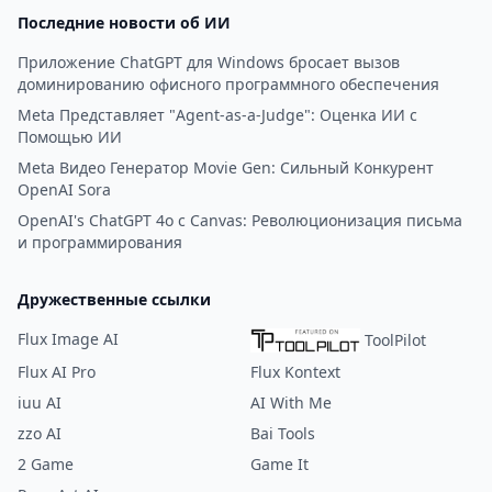
Последние новости об ИИ
Приложение ChatGPT для Windows бросает вызов
доминированию офисного программного обеспечения
Meta Представляет "Agent-as-a-Judge": Оценка ИИ с
Помощью ИИ
Meta Видео Генератор Movie Gen: Сильный Конкурент
OpenAI Sora
OpenAI's ChatGPT 4o с Canvas: Революционизация письма
и программирования
Дружественные ссылки
Flux Image AI
ToolPilot
Flux AI Pro
Flux Kontext
iuu AI
AI With Me
zzo AI
Bai Tools
2 Game
Game It