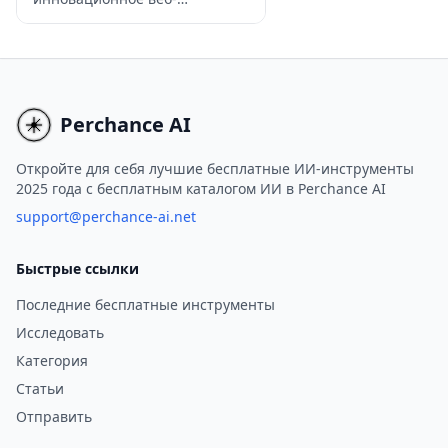
поисковых систем, и многое
приложение, использующее
другое.
передовые языковые модели
для эффективного перевода
субтитров на несколько
языков с высокой точностью.
Perchance AI
Откройте для себя лучшие бесплатные ИИ-инструменты
2025 года с бесплатным каталогом ИИ в Perchance AI
support@perchance-ai.net
Быстрые ссылки
Последние бесплатные инструменты
Исследовать
Категория
Статьи
Отправить