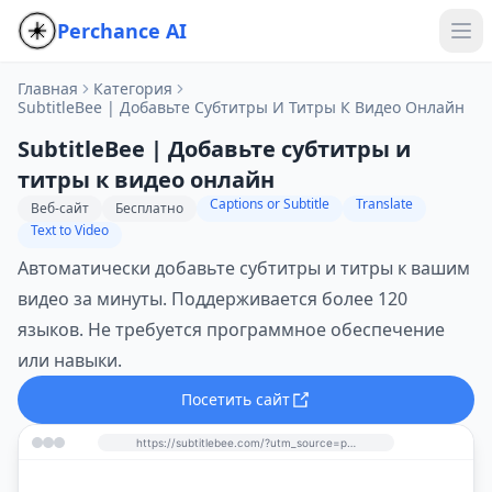
Perchance AI
Главная
Категория
SubtitleBee | Добавьте Субтитры И Титры К Видео Онлайн
SubtitleBee | Добавьте субтитры и
титры к видео онлайн
Captions or Subtitle
Translate
Веб-сайт
Бесплатно
Text to Video
Автоматически добавьте субтитры и титры к вашим
видео за минуты. Поддерживается более 120
языков. Не требуется программное обеспечение
или навыки.
Посетить сайт
https://subtitlebee.com/?utm_source=perchance-ai.net&utm_medium=referral