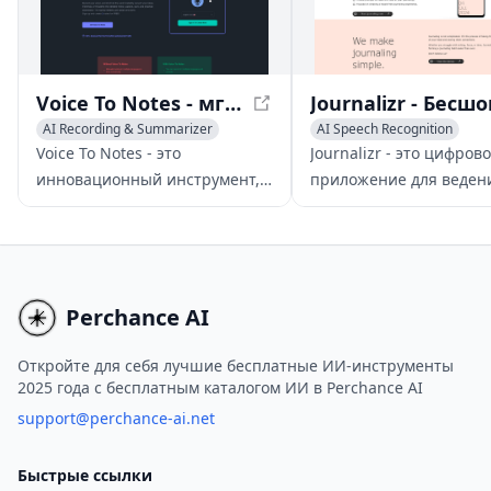
Voice To Notes - мгновенно конвертируйте голос в редактируемые заметки с помощью ИИ
AI Recording & Summarizer
AI Speech Recognition
AI Notes Assistant
Transcription
AI Recording & Summarizer
Voice To Notes - это
Journalizr - это цифров
AI Productivity Tools
инновационный инструмент,
приложение для веден
который использует ИИ для
дневника, которое дела
конвертации вашего голоса в
легко формирование
редактируемые заметки
привычки ведения дне
мгновенно. Запишите свои
с мировым лидерством
мысли, встречи или идеи, и
области транскрипции 
Perchance AI
пусть приложение займется
осознанными подсказк
процессом создания заметок
бесшовным опытом.
Откройте для себя лучшие бесплатные ИИ-инструменты
2025 года с бесплатным каталогом ИИ в Perchance AI
за вас.
support@perchance-ai.net
Быстрые ссылки