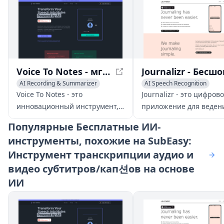
Voice To Notes - мгновенно конвертируйте голос в редактируемые заметки с помощью ИИ
AI Recording & Summarizer
AI Speech Recognition
AI Notes Assistant
Transcription
AI Recording & Summarizer
Voice To Notes - это
Journalizr - это цифров
AI Productivity Tools
инновационный инструмент,
приложение для веден
который использует ИИ для
дневника, которое дела
Популярные
Бесплатные ИИ-
конвертации вашего голоса в
легко формирование
инструменты, похожие на SubEasy:
редактируемые заметки
привычки ведения дне
Инструмент транскрипции аудио и
мгновенно. Запишите свои
с мировым лидерством
мысли, встречи или идеи, и
области транскрипции 
видео субтитров/кап션ов на основе
пусть приложение займется
осознанными подсказк
ИИ
процессом создания заметок
бесшовным опытом.
за вас.