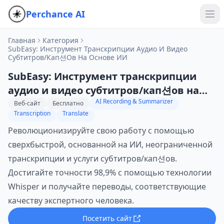
Perchance AI
Главная
Категория
SubEasy: Инструмент Транскрипции Аудио И Видео
Субтитров/кап션ов На Основе ИИ
SubEasy: Инструмент транскрипции
аудио и видео субтитров/кап션ов на
AI Recording & Summarizer
основе ИИ
Веб-сайт
Бесплатно
Transcription
Translate
Революционизируйте свою работу с помощью
сверхбыстрой, основанной на ИИ, неограниченной
транскрипции и услуги субтитров/кап션ов.
Достигайте точности 98,9% с помощью технологии
Whisper и получайте переводы, соответствующие
качеству экспертного человека.
Посетить сайт