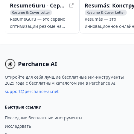
трудоустройство.
ResumeGuru - Сервис оптимизации резюме на основе ИИ
Resume & Cover Letter
Resume & Cover Letter
Writing Assistants
AI Interview Assistant
ResumeGuru — это сервис
Resumás — это
AI Productivity Tools
оптимизации резюме на
инновационное онлайн
основе ИИ, который помогает
приложение и мобильн
соискателям создавать
приложение, которое у
высококачественные,
получение собеседова
привлекающие внимание
соискателями за счёт
резюме.
создания резюме с
Perchance AI
использованием ИИ и
карьерного консультир
Откройте для себя лучшие бесплатные ИИ-инструменты
2025 года с бесплатным каталогом ИИ в Perchance AI
support@perchance-ai.net
Быстрые ссылки
Последние бесплатные инструменты
Исследовать