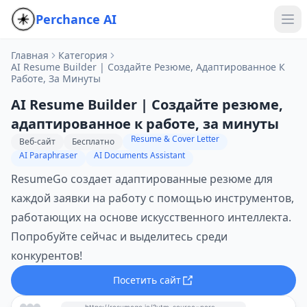
Perchance AI
Главная
Категория
AI Resume Builder | Создайте Резюме, Адаптированное К
Работе, За Минуты
AI Resume Builder | Создайте резюме,
адаптированное к работе, за минуты
Resume & Cover Letter
Веб-сайт
Бесплатно
AI Paraphraser
AI Documents Assistant
ResumeGo создает адаптированные резюме для
каждой заявки на работу с помощью инструментов,
работающих на основе искусственного интеллекта.
Попробуйте сейчас и выделитесь среди
конкурентов!
Посетить сайт
https://resumego.io/?utm_source=perchance-ai.net&utm_medium=referral