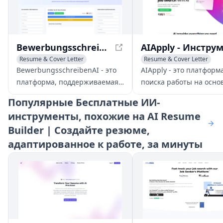
BewerbungsschreibenAI - Профессиональные шаблоны мотивационных писем
Resume & Cover Letter
Resume & Cover Letter
AI Interview Assistant
BewerbungsschreibenAI - это
AIApply - это платформ
платформа, поддерживаемая
поиска работы на осно
ИИ, которая помогает
которая предоставляет
Популярные
Бесплатные ИИ-
создавать профессиональные
различные инструмент
инструменты, похожие на AI Resume
мотивационные письма. С
чтобы помочь соискат
Builder | Создайте резюме,
бесплатным доступом к
найти и подать заявку 
различным шаблонам,
работу эффективно.
адаптированное к работе, за минуты
образцам и советам вы
Платформа предлагает
можете оптимизировать свои
функции, такие как ре
шансы на рынке труда.
сопроводительные пис
сгенерированные ИИ, 
практику интервью, чт
увеличить шансы на