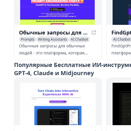
Обычные запросы для обычных людей - Улучшитель разговора ИИ
Prompts
Writing Assistants
AI Chatbot
AI Chatbot
Обычные запросы для обычных
FindGptP
людей - это платформа, которая
платформ
улучшает взаимодействие с ИИ,
пользова
Популярные
Бесплатные ИИ-инструме
предоставляя высококачественные,
оптимизи
GPT-4, Claude и Midjourney
экспертно подобранные запросы для
популярн
разговора.
раскрыва
повышая 