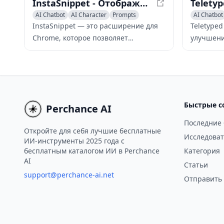
InstaSnippet - Отображение интерактивных компонентов React в интерфейсах чатов ИИ
AI Chatbot
AI Character
Prompts
AI Chatbot
InstaSnippet — это расширение для
Teletype
Chrome, которое позволяет
улучшени
пользователям отображать
интерфей
интерактивные компоненты React
опыт исп
непосредственно в интерфейсах
новый ур
чатов ИИ, таких как ChatGPT и
функциям
Claude.
сохранен
Быстрые с
Perchance AI
параметр
Последние
Откройте для себя лучшие бесплатные
Исследоват
ИИ-инструменты 2025 года с
бесплатным каталогом ИИ в Perchance
Категория
AI
Статьи
support@perchance-ai.net
Отправить