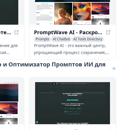
AIPRM - Раскройте потенциал ИИ с расширенным управлением подсказками
PromptWave AI - Раскройте продуктивность и творческий потенциал ИИ
Prompts
AI Chatbot
AI Tools Directory
ение для
PromptWave AI - это важный центр,
рая
упрощающий процесс сохранения,
 такие
организации, обмена и поиска
ор и Оптимизатор Промптов ИИ для
лиотекой
подсказок ИИ для повышения
продуктивности пользователей и
иренными
стимулирования творчества.
казками.