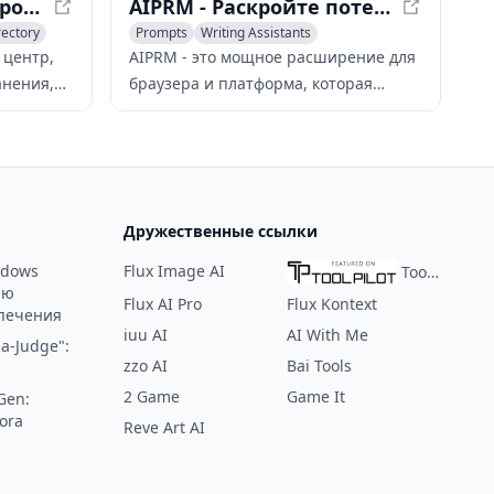
PromptWave AI - Раскройте продуктивность и творческий потенциал ИИ
AIPRM - Раскройте потенциал ИИ с расширенным управлением подсказками
rectory
Prompts
Writing Assistants
AI Advertising Assistant
 центр,
AIPRM - это мощное расширение для
нения,
браузера и платформа, которая
ска
усиливает инструменты ИИ, такие
ия
как ChatGPT, обширной библиотекой
лей и
подсказок, возможностями
.
командной работы и расширенными
функциями управления подсказками.
Дружественные ссылки
ndows
Flux Image AI
ToolPilot
ию
Flux AI Pro
Flux Kontext
печения
iuu AI
AI With Me
a-Judge":
zzo AI
Bai Tools
2 Game
Game It
Gen:
ora
Reve Art AI
: