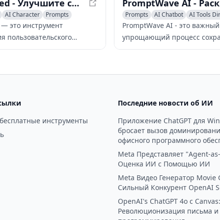
Teletyped - Улучшите свой опыт использования ИИ-чат-бота
AI Character
Prompts
Prompts
AI Chatbot
AI Tools Di
d — это инструмент
PromptWave AI - это важный
я пользовательского
упрощающий процесс сохра
са, который выводит ваш
организации, обмена и пои
ользования ИИ-чат-бота на
подсказок ИИ для повышен
овень благодаря таким
продуктивности пользовате
, как полнотекстовый поиск,
стимулирования творчества
ие чатов и настраиваемые
сылки
Последние новости об ИИ
ы.
 бесплатные инструменты
Приложение ChatGPT для Wi
бросает вызов доминирован
ь
офисного программного обес
Meta Представляет "Agent-as-
Оценка ИИ с Помощью ИИ
Meta Видео Генератор Movie 
Сильный Конкурент OpenAI S
OpenAI's ChatGPT 4o с Canvas
Революционизация письма и