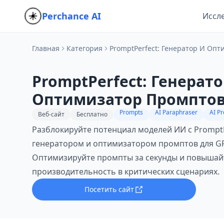
Perchance AI
Иссл
Главная
Категория
PromptPerfect: Генератор И Опт
PromptPerfect: Генерато
Оптимизатор Промптов
4, Claude и Midjourney
Prompts
AI Paraphraser
AI P
Веб-сайт
Бесплатно
Разблокируйте потенциал моделей ИИ с Prompt
генератором и оптимизатором промптов для GPT-
Оптимизируйте промпты за секунды и повышай
производительность в критических сценариях.
Посетить сайт