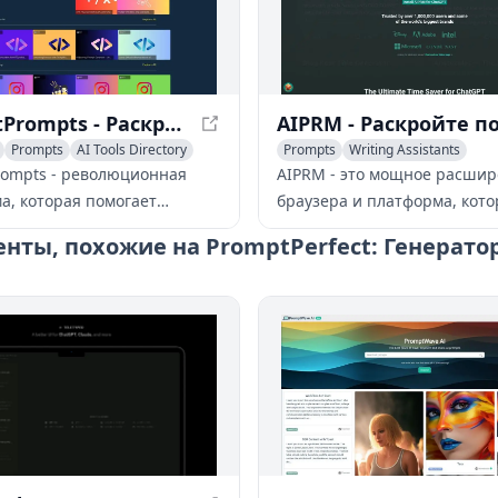
FindGptPrompts - Раскройте потенциал ИИ с эффективными подсказками
Prompts
AI Tools Directory
Prompts
Writing Assistants
AI Advertising Assistant
rompts - революционная
AIPRM - это мощное расшир
а, которая помогает
браузера и платформа, кото
телям создавать
усиливает инструменты ИИ,
нты, похожие на PromptPerfect: Генерат
рованные подсказки для
как ChatGPT, обширной биб
ых инструментов ИИ,
подсказок, возможностями
я их полный потенциал и
командной работы и расш
производительность.
функциями управления подс