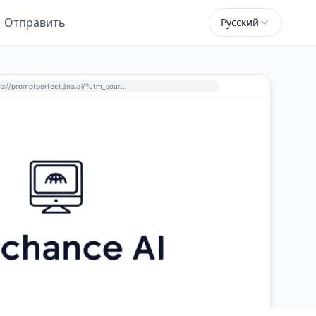
Отправить
Русский
https://promptperfect.jina.ai/?utm_source=perchance-ai.net&utm_medium=referral