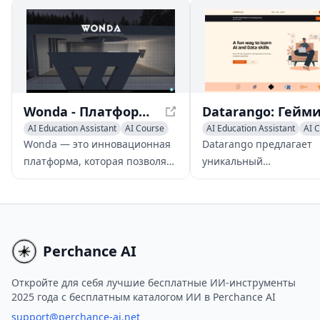
Wonda - Платформа для иммерсивного обучения и сотрудничества
AI Education Assistant
AI Course
AI Education Assistant
AI 
AI Tutorial
AI Quizzes
Wonda — это инновационная
Datarango предлагает
платформа, которая позволяет
уникальный
пользователям легко
геймифицированный по
создавать, делиться и
изучению навыков раб
получать доступ к
ИИ и данными посредс
иммерсивным 3D и 360°-
интерактивных задач,
опытам, обеспечивая
ориентированных на
Perchance AI
совместное обучение на
реальные отраслевые
различных устройствах,
проблемы.
Откройте для себя лучшие бесплатные ИИ-инструменты
2025 года с бесплатным каталогом ИИ в Perchance AI
включая VR-гарнитуры,
мобильные устройства,
support@perchance-ai.net