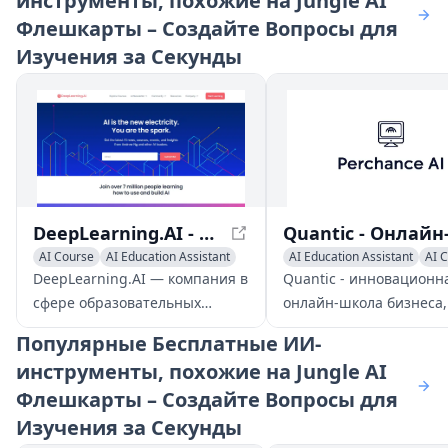
инструменты, похожие на Jungle AI
Флешкарты – Создайте Вопросы для
Изучения за Секунды
DeepLearning.AI - Доступное образование в области ИИ
AI Course
AI Education Assistant
AI Education Assistant
AI 
AI Tutorial
AI Quizzes
DeepLearning.AI — компания в
Quantic - инновационн
сфере образовательных
онлайн-школа бизнеса,
технологий, основанная
предоставляющая
Популярные
Бесплатные ИИ-
Эндрю Нг, предоставляющая
аккредитованные про
инструменты, похожие на Jungle AI
доступное образование в
MBA через удобное мо
Флешкарты – Создайте Вопросы для
области ИИ через
приложение и платфор
первоклассные курсы и
обучения на основе ИИ
Изучения за Секунды
ресурсы.