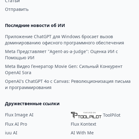
Статьи
количества сообщений,
Отправить
бесплатная версия все равно
предоставляет уникальный и
Последние новости об ИИ
увлекательный опыт.
Приложение ChatGPT для Windows бросает вызов
доминированию офисного программного обеспечения
Meta Представляет "Agent-as-a-Judge": Оценка ИИ с
Помощью ИИ
Meta Видео Генератор Movie Gen: Сильный Конкурент
OpenAI Sora
OpenAI's ChatGPT 4o с Canvas: Революционизация письма
и программирования
Дружественные ссылки
Flux Image AI
ToolPilot
Flux AI Pro
Flux Kontext
iuu AI
AI With Me