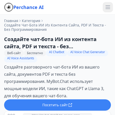
Perchance AI
Главная
Категория
Создайте Чат-Бота ИИ Из Контента Сайта, PDF И Текста -
Без Программирования
Создайте чат-бота ИИ из контента
сайта, PDF и текста - без
AI Chatbot
AI Voice Chat Generator
программирования
Веб-сайт
Бесплатно
AI Voice Assistants
Создайте разговорного чат-бота ИИ из вашего
сайта, документов PDF и текста без
программирования. MyBot.Chat использует
мощные модели ИИ, такие как ChatGPT и Llama 3,
для обучения вашего чат-бота.
Посетить сайт
https://mybot.chat/?utm_source=perchance-ai.net&utm_medium=referral