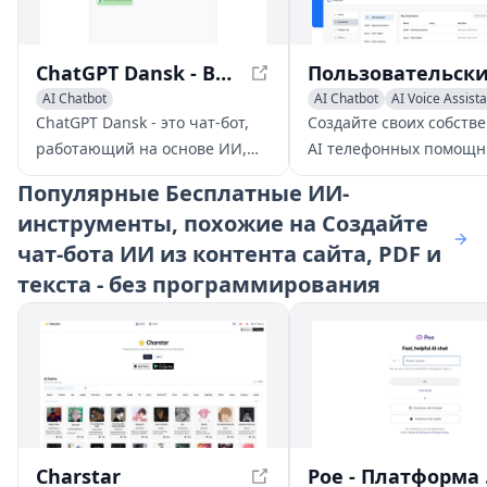
ChatGPT Dansk - Ваш Бесплатный Чат-бот без Регистрации
AI Chatbot
AI Chatbot
AI Voice Assist
Large Language Models (LLMs)
ChatGPT Dansk - это чат-бот,
Создайте своих собств
работающий на основе ИИ,
AI телефонных помощн
который помогает вам с
которые взаимодейству
Популярные
Бесплатные ИИ-
широким спектром задач, от
люди и помогают ваше
инструменты, похожие на Создайте
ответов на вопросы и
бизнесу оставаться
чат-бота ИИ из контента сайта, PDF и
предоставления информации
отзывчивым круглосуто
до помощи в творческом
Не требуется техничес
текста - без программирования
написании, решении проблем
навыков.
и многом другом.
Charstar
Poe - Пла