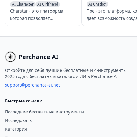
AI Character
AI Girlfriend
AI Chatbot
AI Chatbot
Charstar - это платформа,
Пое - это платформа, к
которая позволяет
дает возможность созд
пользователям общаться с
индивидуальные
виртуальными персонажами
искусственные чат-бот
ИИ, предлагая широкий
используя крупные яз
выбор персонажей с
модели, предоставляя
уникальными личностями и
разнообразный выбор 
Perchance AI
способностями. Пользователи
ботов для различных
могут наслаждаться
приложений.
Откройте для себя лучшие бесплатные ИИ-инструменты
2025 года с бесплатным каталогом ИИ в Perchance AI
погружающимися и
интерактивными
support@perchance-ai.net
впечатлениями, исследовать
разные личности и
Быстрые ссылки
способности, а также вести
Последние бесплатные инструменты
разговоры с виртуальными
Исследовать
персонажами бесплатно. Хотя
существует модель подписки
Категория
для неограниченного