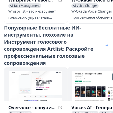
AI Task Management
AI Voice Changer
AI Productivity Tools
Voice & Audio Editing
Whisprlist - это инструмент
W-Okada Voice Changer
Voice & Audio Editing
AI Voice Chat Generator
голосового управления
программное обеспече
задачами, который использует
открытым исходным ко
Популярные
Бесплатные ИИ-
ИИ для обработки деталей,
использующее ИИ для
инструменты, похожие на
сроков и многое другое.
преобразования голоса
Инструмент голосового
обеспечивающее
высококачественные
сопровождения Artlist: Раскройте
голосовые трансформа
профессиональные голосовые
низкой задержкой.
сопровождения
Overvoice - озвучивание с помощью ИИ за считанные минуты