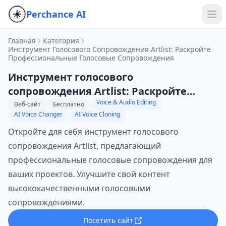
Perchance AI
Главная
Категория
Инструмент Голосового Сопровождения Artlist: Раскройте
Профессиональные Голосовые Сопровождения
Инструмент голосового
сопровождения Artlist: Раскройте
Voice & Audio Editing
профессиональные голосовые
Веб-сайт
Бесплатно
AI Voice Changer
AI Voice Cloning
сопровождения
Откройте для себя инструмент голосового
сопровождения Artlist, предлагающий
профессиональные голосовые сопровождения для
ваших проектов. Улучшите свой контент
высококачественными голосовыми
сопровождениями.
Посетить сайт