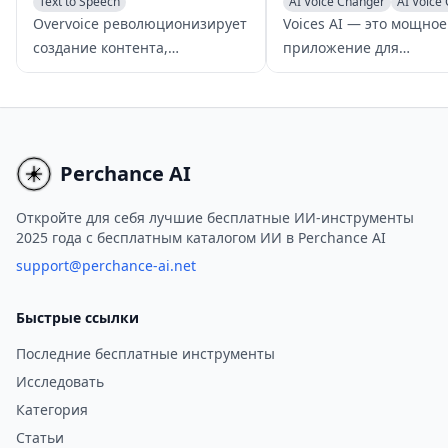
Text to Speech
AI Voice Changer
AI Voice 
Voice & Audio Editing
Voice & Audio Editing
Overvoice революционизирует
Voices AI — это мощное
AI Voice Cloning
создание контента,
приложение для
предоставляя
преобразования голоса
высококачественное
генерации музыки с п
озвучивание с помощью ИИ
ИИ, которое позволяет
за считанные минуты,
пользователям изменят
позволяя пользователям
голос, клонировать гол
Perchance AI
создавать убедительные
улучшать качество ауд
демонстрации и рекламный
создавать музыкальны
Откройте для себя лучшие бесплатные ИИ-инструменты
2025 года с бесплатным каталогом ИИ в Perchance AI
контент.
композиции на основе 
support@perchance-ai.net
Быстрые ссылки
Последние бесплатные инструменты
Исследовать
Категория
Статьи