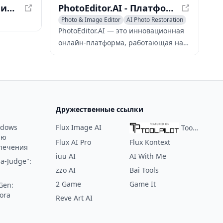
Adobe Firefly - Создание дизайна и изображений на основе ИИ
PhotoEditor.AI - Платформа редактирования фотографий на основе ИИ
Photo & Image Editor
AI Photo Restoration
 Design
AI Photography
PhotoEditor.AI — это инновационная
онлайн-платформа, работающая на
основе искусственного интеллекта,
которая предлагает широкий спектр
инструментов для редактирования
фотографий, позволяя легко и точно
улучшать, преобразовывать и
Дружественные ссылки
редактировать изображения.
ndows
Flux Image AI
ToolPilot
ию
Flux AI Pro
Flux Kontext
печения
iuu AI
AI With Me
a-Judge":
zzo AI
Bai Tools
2 Game
Game It
Gen:
ora
Reve Art AI
: