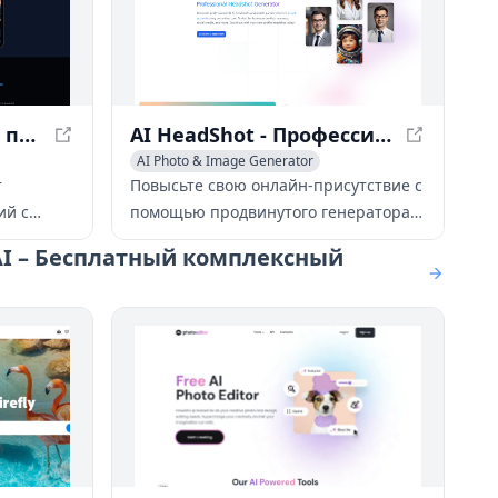
RetouchAI - Создайте потрясающие изображения с помощью ИИ за секунды
AI HeadShot - Профессиональный Генератор Портретов Бесплатно
AI Photo & Image Generator
Photo & Image Editor
т
Повысьте свою онлайн-присутствие с
AI Background Generator
ий с
помощью продвинутого генератора
мента на
портретов AI-Headshot.online,
AI – Бесплатный комплексный
рует
превращающего повседневные
ства за
фотографии в профессиональные
нкциями,
портреты.
ражений,
й