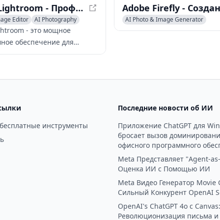
Adobe Lightroom - Профессиональное программное обеспечение для редактирования фотографий
age Editor
AI Photography
AI Photo & Image Generator
estoration
Photo & Image Editor
AI Graphic
ghtroom - это мощное
ное обеспечение для
ования и управления
фиями, включающее
нты профессионального
 бесшовную синхронизацию
 для легкого обмена
сылки
Последние новости об ИИ
ниями.
 бесплатные инструменты
Приложение ChatGPT для Wi
бросает вызов доминирован
ь
офисного программного обес
Meta Представляет "Agent-as-
Оценка ИИ с Помощью ИИ
Meta Видео Генератор Movie 
Сильный Конкурент OpenAI S
OpenAI's ChatGPT 4o с Canvas
Революционизация письма и