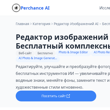
Perchance AI
Иссл
Главная
Категория
Редактор Изображений AI – Бе
Редактор изображений 
Бесплатный комплексн
инструмент для редак
Photo & Image Editor
AI Photo Re
Веб-сайт
Бесплатно
AI Photo & Image Generator
фотографий с помощь
Редактируйте, улучшайте и преобразуйте фот
бесплатных инструментов ИИ — увеличивайте р
водяные знаки, меняйте фоны, замените текст 
художественные стили мгновенно.
Посетить сайт