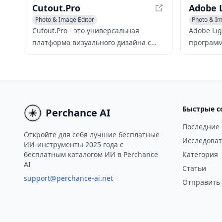
Cutout.Pro
Photo & Image Editor
Photo & Im
Photo & Image Enhancer
AI Photo R
Cutout.Pro - это универсальная
Adobe Li
AI Background Remover
платформа визуального дизайна с
программ
искусственным интеллектом,
редактир
предлагающая инструменты для
фотогра
автоматического удаления фона,
инструме
редактирования фотографий и
уровня и
генерации контента. Благодаря
с облаком
Быстрые с
Perchance AI
своим передовым алгоритмам ИИ и
изображе
удобному интерфейсу, это идеальное
Последние
Откройте для себя лучшие бесплатные
решение для тех, кто ищет
Исследоват
ИИ-инструменты 2025 года с
бесплатные инструменты ИИ для
бесплатным каталогом ИИ в Perchance
Категория
редактирования фотографий,
AI
Статьи
включая удаление шума фона с
support@perchance-ai.net
Отправить
помощью ИИ и удаление фона с
помощью ИИ. Платформа также
предлагает бесплатный план, что
делает ее отличным выбором для тех,