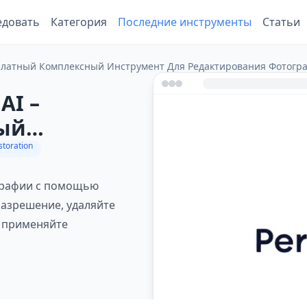
едовать
Категория
Последние инструменты
Статьи
сплатный Комплексный Инструмент Для Редактирования Фотог
AI –
ый
тирования
storation
ю ИИ
ографии с помощью
азрешение, удаляйте
и применяйте