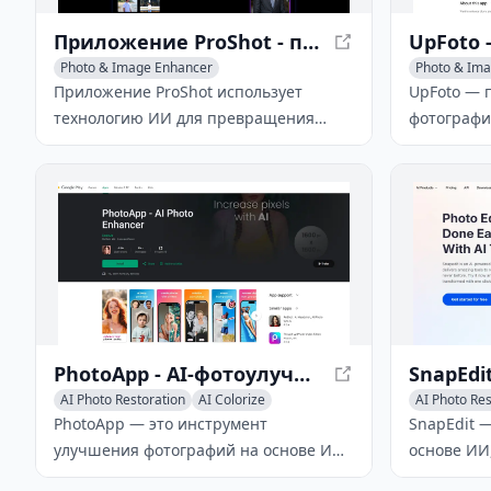
Приложение ProShot - превратите обычные фотографии в профессиональные шедевры
Photo & Image Enhancer
Photo & Im
AI Photo Restoration
AI Photography
AI Photo Res
Приложение ProShot использует
UpFoto — 
технологию ИИ для превращения
фотографий
обычных фотографий в
использую
высококачественные,
для восст
профессиональные изображения,
размытия 
которые соперничают с работами
старых ил
экспертных фотографов.
фотографи
PhotoApp - AI-фотоулучшитель для старых фотографий
AI Photo Restoration
AI Colorize
AI Photo Res
PhotoApp — это инструмент
SnapEdit 
улучшения фотографий на основе ИИ,
основе ИИ
который преобразует старые
объектов,