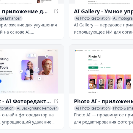
UpFoto - приложение для улучшения фотографий на основе AI
age Enhancer
AI Photo Restoration
AI Photogr
toration
AI Photography
приложение для улучшения
AI Gallery — передовое при
 на основе AI,
использующее ИИ для орга
щее передовые технологии
защиты и улучшения ваших
ановления, устранения
медиафайлов, упрощающее 
и повышения качества
обмен вашими любимыми м
и низкокачественных
й.
SnapEdit - AI Фоторедактор для простого редактирования
toration
AI Background Remover
AI Photo Restoration
Photo & Ima
AI Image Recognition
— онлайн-фоторедактор на
Photo AI — продвинутое пр
, упрощающий удаление
для редактирования фотогр
 улучшение изображений и
поддержкой ИИ, которое ис