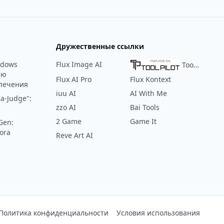
Дружественные ссылки
ndows
Flux Image AI
ToolPilot
ию
Flux AI Pro
Flux Kontext
печения
iuu AI
AI With Me
a-Judge":
zzo AI
Bai Tools
2 Game
Game It
Gen:
ora
Reve Art AI
:
Политика конфиденциальности
Условия использования