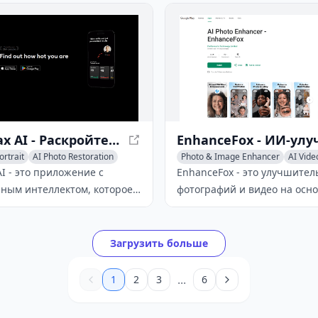
на.
искусственный интеллект д
восстановления старых фот
улучшения качества изобр
применения креативных эф
LooksMax AI - Раскройте свой потенциал привлекательности
ortrait
AI Photo Restoration
Photo & Image Enhancer
AI Vide
AI Photo Restoration
I - это приложение с
EnhanceFox - это улучшител
нным интеллектом, которое
фотографий и видео на осн
ет фотографии
который может размыть и
елей, чтобы предоставить
масштабировать изображен
зированные рейтинги
всего одним нажатием.
Загрузить больше
ельности и действенные
я улучшения физического
...
1
2
3
6
вида и уверенности в себе.