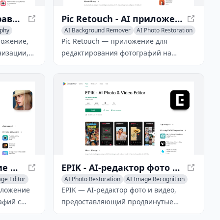
AI Gallery - Умное управление фотографиями и видео
Pic Retouch - AI приложение для редактирования фотографий
aphy
AI Background Remover
AI Photo Restoration
ложение,
Pic Retouch — приложение для
низации,
редактирования фотографий на
основе ИИ, которое позволяет
поиск и
пользователям легко удалять
оментами.
нежелательные объекты, текст и
дефекты с изображений одним
нажатием, мгновенно улучшая ваши
фотографии.
Photo AI - приложение для редактирования фотографий с поддержкой ИИ
EPIK - AI-редактор фото и видео
ge Editor
AI Photo Restoration
AI Image Recognition
иложение
EPIK — AI-редактор фото и видео,
афий с
предоставляющий продвинутые
пользует
инструменты для ретуши, коррекции и