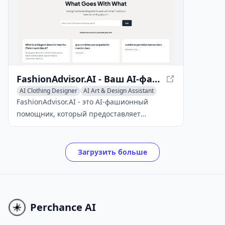
FashionAdvisor.AI - Ваш AI-фашионный помощник
AI Clothing Designer
AI Art & Design Assistant
AI Fashion Advisor
FashionAdvisor.AI - это AI-фашионный
помощник, который предоставляет
мгновенные и бесплатные ответы на все
вопросы, связанные с модой, используя
технологию GPT-3.
Загрузить больше
Perchance AI