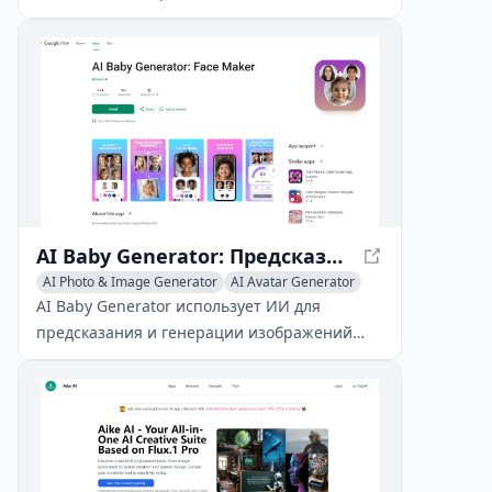
пользователям создавать
профессиональные видео с реалистичными
аватарами, естественными голосами и
адаптируемыми шаблонами.
AI Baby Generator: Предсказание лица вашего будущего малыша
AI Photo & Image Generator
AI Avatar Generator
AI Face Swap Generator
AI Baby Generator использует ИИ для
предсказания и генерации изображений
лица вашего будущего малыша, давая вам
представление о будущей семье.