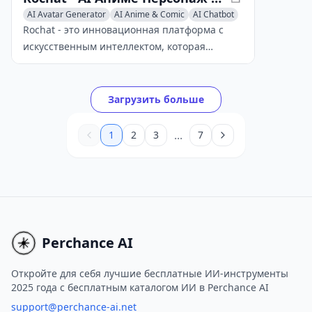
AI Avatar Generator
AI Anime & Comic
AI Chatbot
Rochat - это инновационная платформа с
искусственным интеллектом, которая
позволяет пользователям разрабатывать и
интерактивно общаться с индивидуальными
аниме-персонажами в реальном времени,
Загрузить больше
стимулируя творчество и воображение.
...
1
2
3
7
Perchance AI
Откройте для себя лучшие бесплатные ИИ-инструменты
2025 года с бесплатным каталогом ИИ в Perchance AI
support@perchance-ai.net