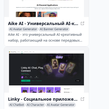
Aike AI - Универсальный AI-креативный набор
AI Avatar Generator
AI Banner Generator
AI Photo & Image Generator
Aike AI - это универсальный AI-креативный
набор, работающий на основе передовых
моделей Flux.1 Pro, предлагающий ряд
инновационных приложений для
художественного выражения и
дизайнерских инноваций.
Linky - Социальное приложение на искусственном интеллекте для иммерсионных взаимодействий
AI Chatbot
AI Character
AI Avatar Generator