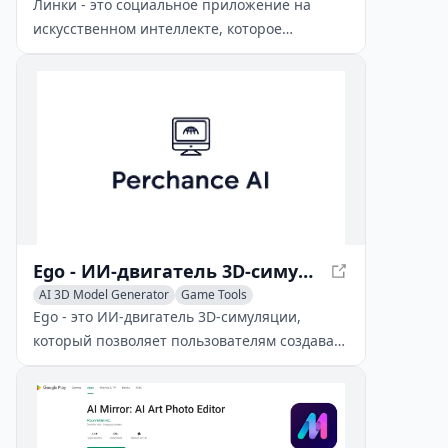
Линки - это социальное приложение на
искусственном интеллекте, которое
позволяет пользователям
взаимодействовать с персонажами
искусственного интеллекта, создавать
персонализированные цифровые клоны и
наслаждаться иммерсионными
социальными взаимодействиями.
Ego - ИИ-двигатель 3D-симуляции
AI 3D Model Generator
Game Tools
AI Avatar Generator
Ego - это ИИ-двигатель 3D-симуляции,
который позволяет пользователям создавать
погружающие виртуальные миры,
персонажей и взаимодействия с помощью
интуитивно понятных вводов на
естественном языке.