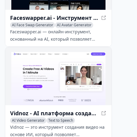
Faceswapper.ai - Инструмент AI для замены лиц на фотографиях и видео
AI Face Swap Generator
AI Avatar Generator
Faceswapper.ai — онлайн-инструмент,
основанный на AI, который позволяет
пользователям заменять лица на
фотографиях и видео, менять одежду и
создавать аватары с лёгкостью и точностью.
Vidnoz - AI платформа создания видео с аватарами
AI Video Generator
Text to Speech
AI Avatar Generator
Vidnoz — это инструмент создания видео на
основе ИИ, который позволяет