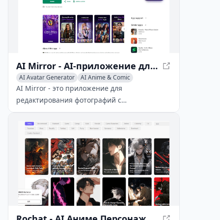
AI Mirror - AI-приложение для редактирования фотографий с художественными преобразованиями
AI Avatar Generator
AI Anime & Comic
AI Mirror - это приложение для
редактирования фотографий с
искусственным интеллектом, которое
использует передовые технологии ИИ для
преобразования изображений в различные
художественные стили, мультяшные
изображения, аватары и многое другое.
Rochat - AI Аниме Персонаж Создатель