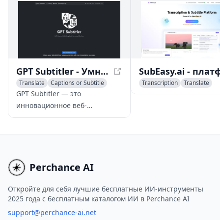
аудио- и видеоконтента в
могут настраивать сво
текст. Платформа
титры, добавлять ани
предоставляет ряд функций,
даже дублировать свои
включая инструменты
видеоролики на нескол
анализа ИИ, программное
языках.
обеспечение для
GPT Subtitler - Умный перевод субтитров
автоматической
Translate
Captions or Subtitle
Transcription
Translate
транскрипции, медиаплееры,
Captions or Subtitle
GPT Subtitler — это
оптимизированные для
инновационное веб-
поисковых систем, и многое
приложение, использующее
другое.
передовые языковые модели
для эффективного перевода
субтитров на несколько
языков с высокой точностью.
Perchance AI
Откройте для себя лучшие бесплатные ИИ-инструменты
2025 года с бесплатным каталогом ИИ в Perchance AI
support@perchance-ai.net