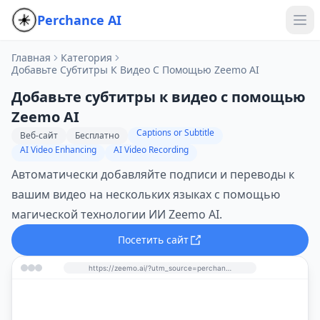
Perchance AI
Главная
Категория
Добавьте Субтитры К Видео С Помощью Zeemo AI
Добавьте субтитры к видео с помощью
Zeemo AI
Captions or Subtitle
Веб-сайт
Бесплатно
AI Video Enhancing
AI Video Recording
Автоматически добавляйте подписи и переводы к
вашим видео на нескольких языках с помощью
магической технологии ИИ Zeemo AI.
Посетить сайт
https://zeemo.ai/?utm_source=perchance-ai.net&utm_medium=referral