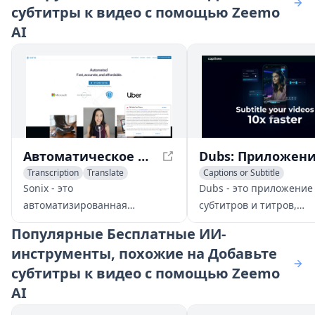
субтитры к видео с помощью Zeemo
AI
Автоматическое преобразование аудио и видео в текст: Быстро, Точно, & Доступно | Sonix
Transcription
Translate
Captions or Subtitle
Captions or Subtitle
Sonix - это
Dubs - это приложение
автоматизированная
субтитров и титров,
платформа транскрипции,
работающее на основе
Популярные
Бесплатные ИИ-
перевода и субтитров,
которое помогает созд
инструменты, похожие на Добавьте
поддерживающая более 49
контента добавлять ти
субтитры к видео с помощью Zeemo
языков. Она предлагает
своим видеороликам б
быстрые, точные и доступные
точно. С его продвину
AI
решения для преобразования
функциями пользовате