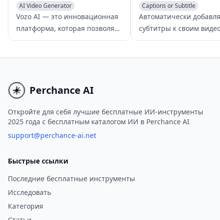
AI Video Generator
Captions or Subtitle
AI Video Editing
Video to Video
AI Video Enhancing
Video t
Vozo AI — это инновационная
Автоматически добавл
платформа, которая позволяет
субтитры к своим видео
пользователям переписывать,
помощью инструмента
озвучивать и редактировать
Subtitles Love, работа
существующие видео,
на базе ИИ. Повысьте
превращая их в
вовлеченность, охвати
увлекательные новые истории
более широкую аудито
Perchance AI
с помощью простых текстовых
экономьте время с наш
запросов.
простой в использован
Откройте для себя лучшие бесплатные ИИ-инструменты
2025 года с бесплатным каталогом ИИ в Perchance AI
платформой.
support@perchance-ai.net
Быстрые ссылки
Последние бесплатные инструменты
Исследовать
Категория
Статьи