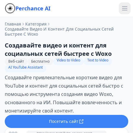
Perchance AI
Главная
Категория
Создавайте Видео И Контент Для Социальных Сетей
Быстрее С Woxo
Создавайте видео и контент для
социальных сетей быстрее с Woxo
Video to Video
Text to Video
Веб-сайт
Бесплатно
AI YouTube Assistant
Создавайте привлекательные короткие видео для
YouTube и контент для социальных сетей быстро с
помощью инструмента создания видео Woxo,
основанного на ИИ. Повышайте вовлеченность и
монетизируйте свой контент.
Посетить сайт
https://woxo.tech/?utm_source=perchance-ai.net&utm_medium=referral