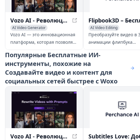
Vozo AI - Революция в создании и редактировании видео
AI Video Generator
AI Video Editing
AI Video Editing
Video to Video
AI Video Generator
Video t
Vozo AI — это инновационная
Преобразуйте видео в 
платформа, которая позволяет
анимации флипбука
пользователям переписывать,
бесплатно. Инструмент
Популярные
Бесплатные ИИ-
озвучивать и редактировать
работающий на основе 
инструменты, похожие на
существующие видео,
требует навыков дизай
Создавайте видео и контент для
превращая их в
Загрузите приложение
увлекательные новые истории
iOS, настройте кадры и
социальных сетей быстрее с Woxo
с помощью простых текстовых
поделитесь мгновенно.
запросов.
Vozo AI - Революция в создании и редактировании видео