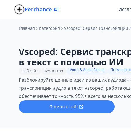
Perchance AI
Иссл
Главная
Категория
Vscoped: Сервис Транскрипции 
Vscoped: Сервис транс
в текст с помощью ИИ
Voice & Audio Editing
Transcripti
Веб-сайт
Бесплатно
Разблокируйте ценные идеи из ваших аудиода
транскрипции аудио в текст Vscoped, работающ
обеспечивает точность 95%+ всего за несколько
Посетить сайт