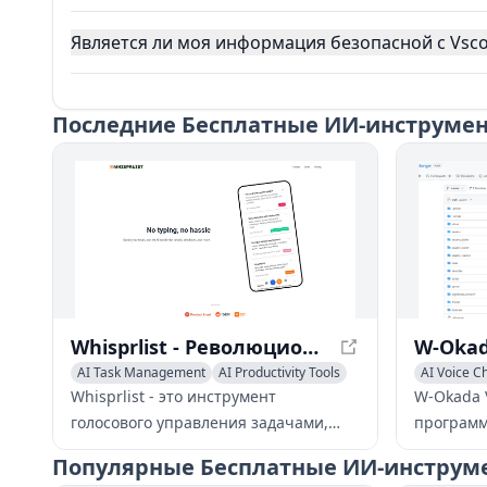
Является ли моя информация безопасной с Vsc
Последние
Бесплатные ИИ-инструмент
Whisprlist - Революционизируйте управление задачами с помощью голосового управления и эффективности
AI Task Management
AI Productivity Tools
AI Voice C
Voice & Audio Editing
AI Voice C
Whisprlist - это инструмент
W-Okada 
голосового управления задачами,
программ
который использует ИИ для
открытым
Популярные
Бесплатные ИИ-инструме
обработки деталей, сроков и многое
использу