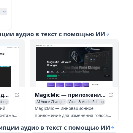
пции аудио в текст с помощью ИИ
Kapwing: Платформа для видеомонтажа и создания контента с поддержкой ИИ
MagicMic — приложение для изменения голоса с ИИ
iting
AI Voice Changer
Voice & Audio Editing
AI Voice Chat Generator
кий
MagicMic — инновационное
онтажа
приложение для изменения голоса
тента на
на основе ИИ, позволяющее в
ипции аудио в текст с помощью ИИ
ого
реальном времени