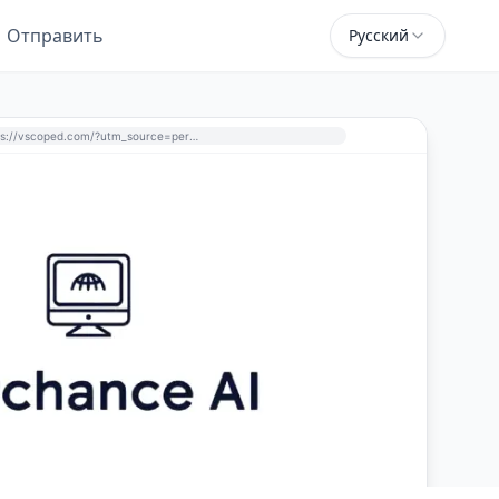
Отправить
Русский
https://vscoped.com/?utm_source=perchance-ai.net&utm_medium=referral