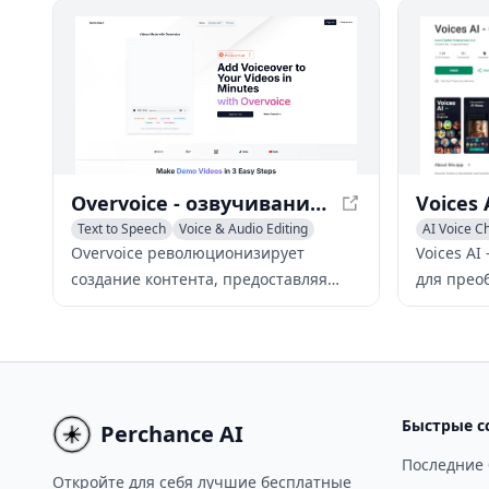
другое.
преобраз
обеспеч
высокока
трансфор
Overvoice - озвучивание с помощью ИИ за считанные минуты
Text to Speech
Voice & Audio Editing
AI Voice C
AI Voice Cloning
Voice & Au
Overvoice революционизирует
Voices A
создание контента, предоставляя
для прео
высококачественное озвучивание с
генераци
помощью ИИ за считанные минуты,
которое 
позволяя пользователям создавать
изменять
убедительные демонстрации и
голоса, у
рекламный контент.
создават
Быстрые с
Perchance AI
на основ
Последние
Откройте для себя лучшие бесплатные