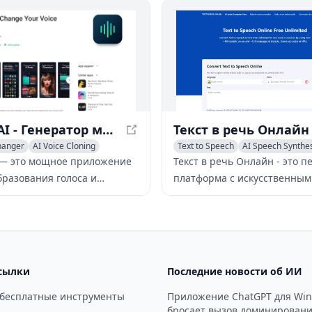
ования голоса,
командного сотрудничества
ивающее
чественные голосовые
мации с низкой задержкой.
Voices AI - Генератор музыки ИИ и преобразователь голоса
hanger
AI Voice Cloning
Text to Speech
AI Speech Synthe
dio Editing
Voice & Audio Editing
I — это мощное приложение
Текст в речь Онлайн - это п
бразования голоса и
платформа с искусственным
и музыки с помощью ИИ,
интеллектом, которая пере
позволяет пользователям
письменный текст в естест
 свой голос, клонировать
речь на нескольких языках 
лучшать качество аудио и
настраиваемыми голосами 
ь музыкальные композиции
адаптируемыми аудио-наст
сылки
Последние новости об ИИ
е ИИ.
 бесплатные инструменты
Приложение ChatGPT для Wi
бросает вызов доминирован