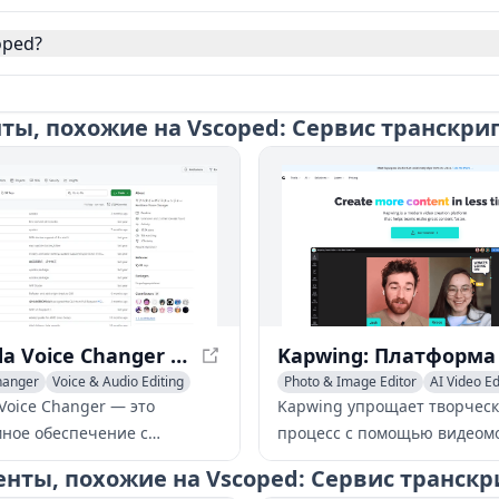
oped?
ы, похожие на Vscoped: Сервис транскри
W-Okada Voice Changer - программное обеспечение для преобразования голоса на основе ИИ
hanger
Voice & Audio Editing
Photo & Image Editor
AI Video Ed
hat Generator
Voice & Audio Editing
Voice Changer — это
Kapwing упрощает творчес
ное обеспечение с
процесс с помощью видеом
 исходным кодом,
на основе ИИ, создания кон
нты, похожие на Vscoped: Сервис транскр
ющее ИИ для
основе шаблонов и бесшовн