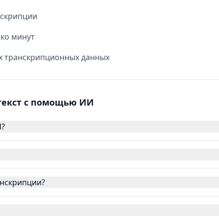
нскрипции
ко минут
их транскрипционных данных
 текст с помощью ИИ
d?
анскрипции?