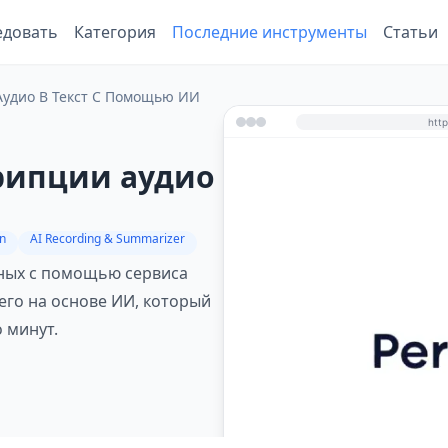
едовать
Категория
Последние инструменты
Статьи
Аудио В Текст С Помощью ИИ
крипции аудио
on
AI Recording & Summarizer
нных с помощью сервиса
его на основе ИИ, который
 минут.