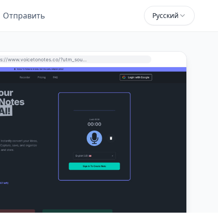
Отправить
Русский
https://www.voicetonotes.co/?utm_source=perchance-ai.net&utm_medium=referral