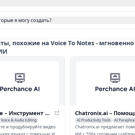
торые я могу создать?
ы, похожие на Voice To Notes - мгновенно
ИИ
SesMate – Инструмент перевода и дубляжа видео с помощью ИИ
Voice & Audio Editing
AI Productivity Tools
AI Paraphra
ing & Summarizer
AI Recording & Summarizer
те и продублируйте видео
Chatronix.ai предлагает по
льких языках с помощью ИИ.
ИИ с 550+ готовыми шаблон