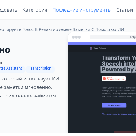
едовать
Категория
Последние инструменты
Статьи
нвертируйте Голос В Редактируемые Заметки С Помощью ИИ
нно
и с помощью
tes Assistant
Transcription
, который использует ИИ
е заметки мгновенно.
ть приложение займется