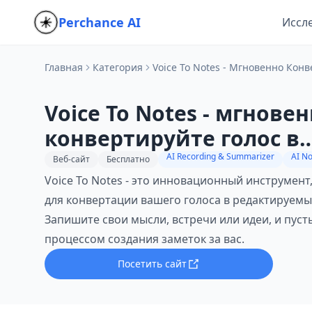
Perchance AI
Иссл
Главная
Категория
Voice To Notes - Мгновенно Ко
Voice To Notes - мгнове
конвертируйте голос в
редактируемые заметк
AI Recording & Summarizer
AI No
Веб-сайт
Бесплатно
Voice To Notes - это инновационный инструмент
ИИ
для конвертации вашего голоса в редактируемы
Запишите свои мысли, встречи или идеи, и пус
процессом создания заметок за вас.
Посетить сайт