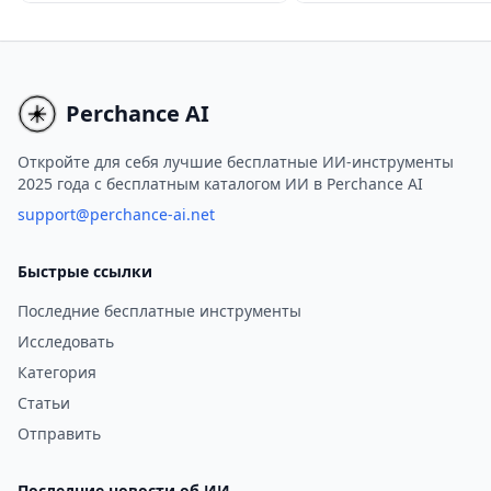
помощью передовых 3D-
которая позволяет
механизмов и реалистичных
пользователям создава
физических симуляций,
захватывающие
идеально подходящих для
анимированные видео
создания мультимедийного
из текстовых подсказок
Perchance AI
контента.
изображений или вход
данных персонажей.
Откройте для себя лучшие бесплатные ИИ-инструменты
2025 года с бесплатным каталогом ИИ в Perchance AI
support@perchance-ai.net
Быстрые ссылки
Последние бесплатные инструменты
Исследовать
Категория
Статьи
Отправить
Последние новости об ИИ