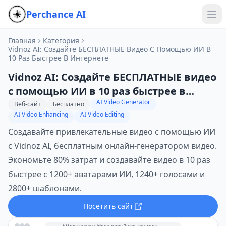
Perchance AI
Главная
Категория
Vidnoz AI: Создайте БЕСПЛАТНЫЕ Видео С Помощью ИИ В
10 Раз Быстрее В Интернете
Vidnoz AI: Создайте БЕСПЛАТНЫЕ видео
с помощью ИИ в 10 раз быстрее в
AI Video Generator
Интернете
Веб-сайт
Бесплатно
AI Video Enhancing
AI Video Editing
Создавайте привлекательные видео с помощью ИИ
с Vidnoz AI, бесплатным онлайн-генератором видео.
Экономьте 80% затрат и создавайте видео в 10 раз
быстрее с 1200+ аватарами ИИ, 1240+ голосами и
2800+ шаблонами.
Посетить сайт
https://www.vidnoz.com/?utm_source=perchance-ai.net&utm_medium=referral