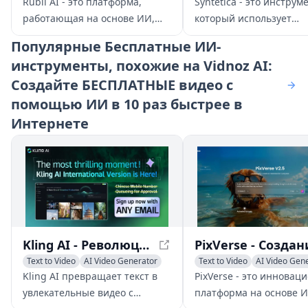
AI Video Generator
AI Image Generator
Rubii AI - это платформа,
Syntetica - это инструме
AI Avatar Generator
AI Video Generator
работающая на основе ИИ,
который использует
AI Productivity Tools
для создания и обмена
генеративный ИИ для
Популярные
Бесплатные ИИ-
пользовательским контентом
пользователям в созда
инструменты, похожие на Vidnoz AI:
(UGC), ориентированным на
сложного контента, так
Создайте БЕСПЛАТНЫЕ видео с
персонажей фэндома. Она
документы, электронн
предоставляет родную среду
книги, изображения и 
помощью ИИ в 10 раз быстрее в
для фанатов, чтобы выражать
путем интеграции раз
Интернете
свою креативность и
типов файлов и
связываться с другими, кто
автоматизации
разделяет схожие интересы.
повторяющихся задач.
Kling AI - Революционизируя генерацию текста в видео
Text to Video
AI Video Generator
Text to Video
AI Video Gen
AI Video Editing
Image to Video
Kling AI превращает текст в
PixVerse - это инновац
увлекательные видео с
платформа на основе И