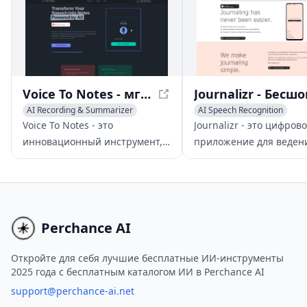
процессом создания заметок
бесшовным опытом.
за вас.
Voice To Notes - мгновенно конвертируйте голос в редактируемые заметки с помощью ИИ
AI Recording & Summarizer
AI Speech Recognition
AI Notes Assistant
Transcription
AI Recording & Summarizer
Voice To Notes - это
Journalizr - это цифров
AI Productivity Tools
инновационный инструмент,
приложение для веден
который использует ИИ для
дневника, которое дела
конвертации вашего голоса в
легко формирование
редактируемые заметки
привычки ведения дне
мгновенно. Запишите свои
с мировым лидерством
мысли, встречи или идеи, и
области транскрипции 
Perchance AI
пусть приложение займется
осознанными подсказк
процессом создания заметок
бесшовным опытом.
Откройте для себя лучшие бесплатные ИИ-инструменты
2025 года с бесплатным каталогом ИИ в Perchance AI
за вас.
support@perchance-ai.net