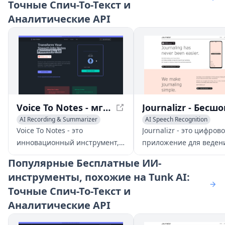
Точные Спич-То-Текст и
Аналитические API
Voice To Notes - мгновенно конвертируйте голос в редактируемые заметки с помощью ИИ
AI Recording & Summarizer
AI Speech Recognition
AI Notes Assistant
Transcription
AI Recording & Summarizer
Voice To Notes - это
Journalizr - это цифров
AI Productivity Tools
инновационный инструмент,
приложение для веден
который использует ИИ для
дневника, которое дела
Популярные
Бесплатные ИИ-
конвертации вашего голоса в
легко формирование
инструменты, похожие на Tunk AI:
редактируемые заметки
привычки ведения дне
Точные Спич-То-Текст и
мгновенно. Запишите свои
с мировым лидерством
мысли, встречи или идеи, и
области транскрипции 
Аналитические API
пусть приложение займется
осознанными подсказк