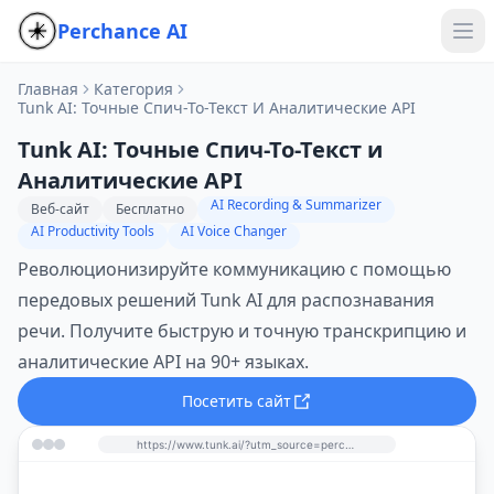
Perchance AI
Главная
Категория
Tunk AI: Точные Спич-То-Текст И Аналитические API
Tunk AI: Точные Спич-То-Текст и
Аналитические API
AI Recording & Summarizer
Веб-сайт
Бесплатно
AI Productivity Tools
AI Voice Changer
Революционизируйте коммуникацию с помощью
передовых решений Tunk AI для распознавания
речи. Получите быструю и точную транскрипцию и
аналитические API на 90+ языках.
Посетить сайт
https://www.tunk.ai/?utm_source=perchance-ai.net&utm_medium=referral