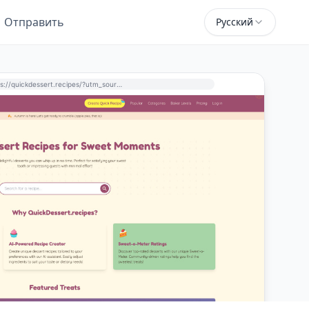
Отправить
Русский
https://quickdessert.recipes/?utm_source=perchance-ai.net&utm_medium=referral