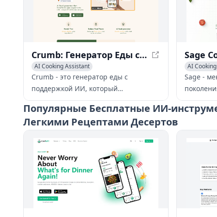
Crumb: Генератор Еды с ИИ - Рецепты с Тем, Что У Вас Есть
AI Cooking Assistant
AI Cooking
Crumb - это генератор еды с
Sage - м
поддержкой ИИ, который
поколени
превращает ваши ингредиенты в
AI. Бесш
Популярные
Бесплатные ИИ-инструмен
уникальные и вкусные рецепты. С
настраив
Легкими Рецептами Десертов
помощью голосового ввода без рук,
ваших вк
вы можете просто диктовать ваши
ингредие
ингредиенты и позволить Crumb
любимые 
создать персонализированный
пусть Sa
рецепт для вас.
предпочт
каждое б
вам.