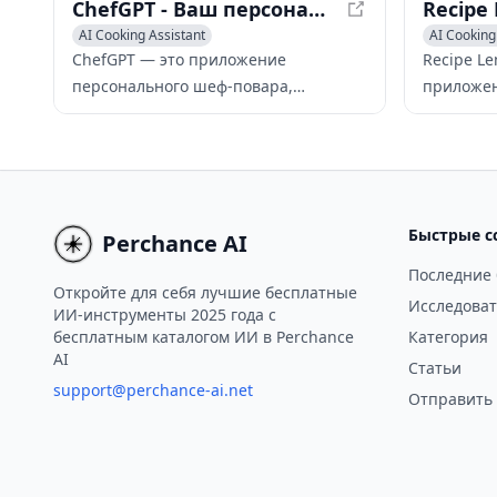
ChefGPT - Ваш персональный AI-шеф-повар
AI Cooking Assistant
AI Cooking
ChefGPT — это приложение
Recipe Le
персонального шеф-повара,
приложен
работающее на основе ИИ, которое
позволяе
упрощает приготовление пищи и
рецепты 
планирование рациона с помощью
собствен
персонализированных рекомендаций
ингредие
рецептов, планирования питания и
технолог
Быстрые с
Perchance AI
экспертных кулинарных советов.
изображе
Последние
Откройте для себя лучшие бесплатные
Исследоват
ИИ-инструменты 2025 года с
бесплатным каталогом ИИ в Perchance
Категория
AI
Статьи
support@perchance-ai.net
Отправить