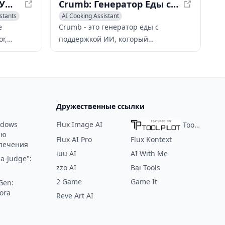
AI Recipe Generator - Умное планирование питания без усилий
Crumb: Генератор Еды с ИИ - Рецепты с Тем, Что У Вас Есть
stants
AI Cooking Assistant
е
Crumb - это генератор еды с
r,
поддержкой ИИ, который
превращает ваши ингредиенты в
ый
уникальные и вкусные рецепты. С
ланов
помощью голосового ввода без рук,
тений
вы можете просто диктовать ваши
ингредиенты и позволить Crumb
Дружественные ссылки
создать персонализированный
рецепт для вас.
ndows
Flux Image AI
ToolPilot
ию
Flux AI Pro
Flux Kontext
печения
iuu AI
AI With Me
a-Judge":
zzo AI
Bai Tools
2 Game
Game It
Gen:
ora
Reve Art AI
: