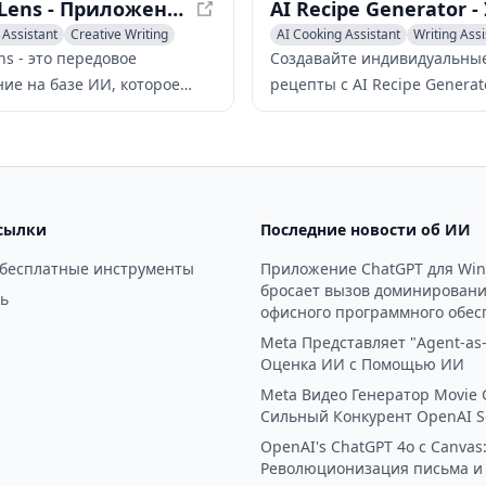
Recipe Lens - Приложение на базе ИИ для идентификации рецептов и создания собственных
 Assistant
Creative Writing
AI Cooking Assistant
Writing Assi
Creative Writing
ns - это передовое
Создавайте индивидуальны
ие на базе ИИ, которое
рецепты с AI Recipe Generato
т пользователям находить
передовой технологией,
по фотографиям и создавать
использующей искусственн
ные рецепты, используя
интеллект для генерации п
нты, благодаря передовым
питания на основе предпоч
иям распознавания
пользователя и доступных
сылки
Последние новости об ИИ
ний и возможностям ИИ.
ингредиентов.
 бесплатные инструменты
Приложение ChatGPT для Wi
бросает вызов доминирован
ь
офисного программного обес
Meta Представляет "Agent-as-
Оценка ИИ с Помощью ИИ
Meta Видео Генератор Movie 
Сильный Конкурент OpenAI S
OpenAI's ChatGPT 4o с Canvas
Революционизация письма и