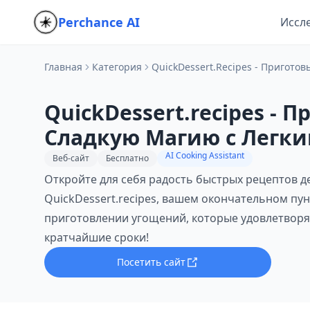
Perchance AI
Иссл
Главная
Категория
QuickDessert.recipes - Пригото
QuickDessert.recipes - 
Сладкую Магию с Легк
Рецептами Десертов
AI Cooking Assistant
Веб-сайт
Бесплатно
Откройте для себя радость быстрых рецептов д
QuickDessert.recipes, вашем окончательном пун
приготовлении угощений, которые удовлетворя
кратчайшие сроки!
Посетить сайт