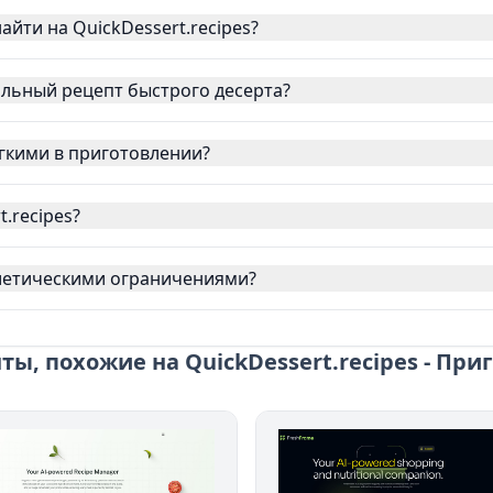
айти на QuickDessert.recipes?
альный рецепт быстрого десерта?
егкими в приготовлении?
.recipes?
 диетическими ограничениями?
ы, похожие на QuickDessert.recipes - Пр