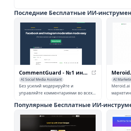
Последние
Бесплатные ИИ-инструменты
CommentGuard - №1 инструмент модерации комментариев для Facebook и Instagram
AI Social Media Assistant
AI Marketi
AI Customer Service Assistant
AI Advertis
Без усилий модерируйте и
Meroid.ai
AI Response Generator
AI Social 
управляйте комментариями во всех
маркетин
ваших постах и рекламных
стратеги
Популярные
Бесплатные ИИ-инструмент
объявлениях Facebook и Instagram с
считанны
помощью CommentGuard, единой
деньги. 
платформы для управления
инструме
комментариями.
идеальны