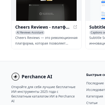
генераци
контента
страниц и
Cheers Reviews - платформа для сбора отзывов клиентов с поддержкой NFC
AI Reviews Assistant
Captions or
AI Customer Service Assistant
AI Social 
Cheers Reviews — это революционная
Subtitle 
AI Social Media Assistant
платформа, которая позволяет
инноваци
компаниям легко собирать отзывы и
который 
обратную связь от клиентов с
скриншот
помощью передовых технологий NFC.
выглядящ
социальн
контента.
Быстрые с
Perchance AI
Последние
Откройте для себя лучшие бесплатные
Исследоват
ИИ-инструменты 2025 года с
бесплатным каталогом ИИ в Perchance
Категория
AI
Статьи