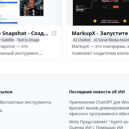
и персонализированного
Он поддерживает несколько
, анализа посадочных
платформ, включая Twitter, 
 многое другое.
LinkedIn и Instagram, и пре
настраиваемый контент в д
разных тонах и двадцати яз
Subtitle Snapshot - Создавайте реалистичные скриншоты с субтитрами
 Subtitle
Text to Image
AI Chatbot
AI Social Media Assis
Media Assistant
Snapshot — это
MarkupX — это платформа, 
онный инструмент,
позволяет создателям конте
генерирует настраиваемые
запускать и развивать собс
ы с субтитрами,
бренды по модели direct-to
ие реалистично, для видео,
всего за 10 недель.
ых сетей и другого
сылки
Последние новости об ИИ
 бесплатные инструменты
Приложение ChatGPT для Wi
бросает вызов доминирован
ь
офисного программного обес
Meta Представляет "Agent-as-
Оценка ИИ с Помощью ИИ