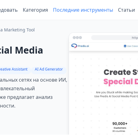
едовать
Категория
Последние инструменты
Статьи
ia Marketing Tool
cial Media
eative Assistant
AI Ad Generator
иальных сетях на основе ИИ,
ивлекательный
кже предлагает анализ
ности.