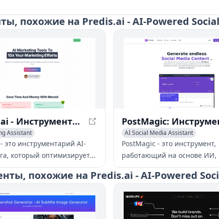
, похожие на Predis.ai - AI-Powered Social
Meroid.ai - Инструментарий AI-маркетинга для мгновенного выполнения стратегии
ng Assistant
AI Social Media Assistant
ing Assistant
 - это инструментарий AI-
PostMagic - это инструмент,
Media Assistant
га, который оптимизирует
работающий на основе ИИ,
ю до выполнения за
помогает пользователям
ы, похожие на Predis.ai - AI-Powered Soci
е минуты, экономя время и
генерировать тысячи посто
Он предлагает ряд
реакций в социальных сетях
нтов для создания
считанные минуты, экономя
х профилей клиентов,
бесчисленные часы ручного