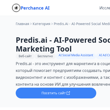
Perchance AI
Иссл
Главная
Категория
Predis.ai - AI-Powered Social Med
Predis.ai - AI-Powered So
Marketing Tool
AI Social Media Assistant
AI Ad Cr
Веб-сайт
Бесплатно
Predis.ai - это инструмент для маркетинга в соц
который помогает предприятиям создавать пр
видеоконтент и контент с изображениями, а та
контента на основе ИИ для улучшения вовлечен
Посетить сайт