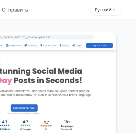
Отправить
Русский
https://predis.ai/?utm_source=perchance-ai.net&utm_medium=referral