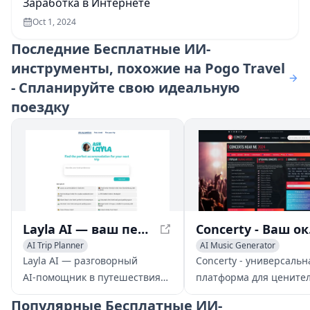
Заработка в Интернете
Oct 1, 2024
Последние
Бесплатные ИИ-
инструменты, похожие на Pogo Travel
- Спланируйте свою идеальную
поездку
Layla AI — ваш персональный помощник в путешествиях
Concerty
AI Trip Planner
AI Music Generator
AI Event Planning
AI Trip P
Layla AI — разговорный
Concerty - универсальн
AI‑помощник в путешествиях,
платформа для цените
который помогает
музыки, предоставляю
Популярные
Бесплатные ИИ-