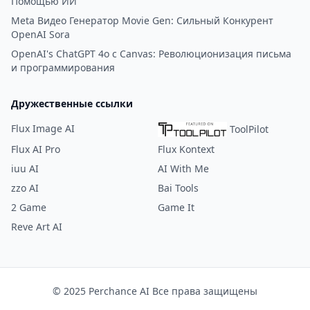
Помощью ИИ
Meta Видео Генератор Movie Gen: Сильный Конкурент
OpenAI Sora
OpenAI's ChatGPT 4o с Canvas: Революционизация письма
и программирования
Дружественные ссылки
Flux Image AI
ToolPilot
Flux AI Pro
Flux Kontext
iuu AI
AI With Me
zzo AI
Bai Tools
2 Game
Game It
Reve Art AI
© 2025 Perchance AI Все права защищены