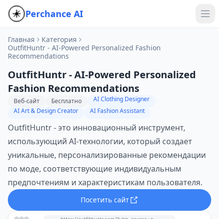
Perchance AI
Главная
Категория
OutfitHuntr - AI-Powered Personalized Fashion
Recommendations
OutfitHuntr - AI-Powered Personalized
Fashion Recommendations
AI Clothing Designer
Веб-сайт
Бесплатно
AI Art & Design Creator
AI Fashion Assistant
OutfitHuntr - это инновационный инструмент,
использующий AI-технологии, который создает
уникальные, персонализированные рекомендации
по моде, соответствующие индивидуальным
предпочтениям и характеристикам пользователя.
Посетить сайт
https://outfithuntr.com/?utm_source=perchance-ai.net&utm_medium=referral