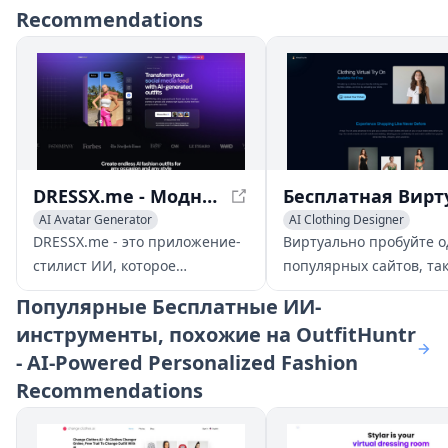
Recommendations
DRESSX.me - Модная одежда, сгенерированная ИИ: Изучите виртуальный гардероб
AI Avatar Generator
AI Clothing Designer
AI Clothing Designer
DRESSX.me - это приложение-
Виртуально пробуйте о
AI Photo & Image Generator
стилист ИИ, которое
популярных сайтов, так
генерирует
Nike, Adidas и другие,
Популярные
Бесплатные ИИ-
высококачественные наряды
загружая свою фотогр
инструменты, похожие на OutfitHuntr
для ваших фотографий из
используя передовую 
- AI-Powered Personalized Fashion
текстовых подсказок.
реалистичного шопинг
Улучшите свой профиль для
Recommendations
знакомств, создайте
профессиональный образ для