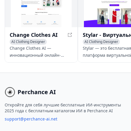
онлайн-сетей, освежите
старые фотографии или
найдите свой новый стиль.
Change Clothes AI
AI Clothing Designer
AI Clothing Designer
AI Image Recognition
AI Virtual Try-On
Change Clothes AI —
Stylar — это бесплатна
AI E-commerce Tools
инновационный онлайн-
платформа виртуально
инструмент на основе ИИ,
примерки, использующ
позволяющий пользователям
чтобы пользователи мо
виртуально примерять одежду
примерять одежду тыс
и экспериментировать с
брендов в режиме онла
разными стилями, используя
время покупок.
Perchance AI
их фотографии и изображения
одежды.
Откройте для себя лучшие бесплатные ИИ-инструменты
2025 года с бесплатным каталогом ИИ в Perchance AI
support@perchance-ai.net