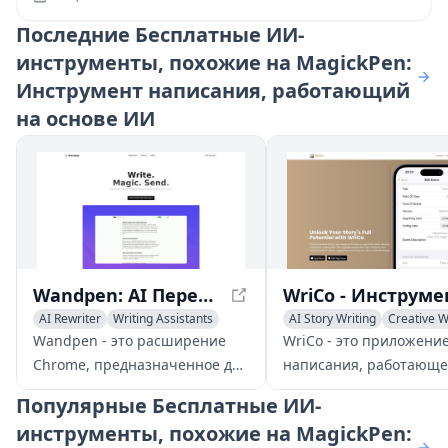
Последние
Бесплатные ИИ-
инструменты, похожие на MagickPen:
Инструмент написания, работающий
на основе ИИ
Wandpen: AI Пересказчик - Безусильное Написание Упрощено
AI Rewriter
Writing Assistants
AI Story Writing
Creative W
Writing Assistants
Wandpen - это расширение
WriCo - это приложение
Chrome, предназначенное для
написания, работающе
упрощения написания,
основе ИИ, предназна
Популярные
Бесплатные ИИ-
предлагающее возможности
для того, чтобы помочь
инструменты, похожие на MagickPen:
переписывания на основе ИИ,
генерировать идеи,