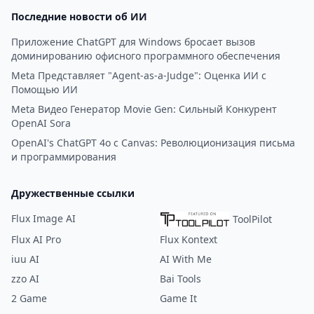
Последние новости об ИИ
Приложение ChatGPT для Windows бросает вызов
доминированию офисного программного обеспечения
Meta Представляет "Agent-as-a-Judge": Оценка ИИ с
Помощью ИИ
Meta Видео Генератор Movie Gen: Сильный Конкурент
OpenAI Sora
OpenAI's ChatGPT 4o с Canvas: Революционизация письма
и программирования
Дружественные ссылки
Flux Image AI
ToolPilot
Flux AI Pro
Flux Kontext
iuu AI
AI With Me
zzo AI
Bai Tools
2 Game
Game It