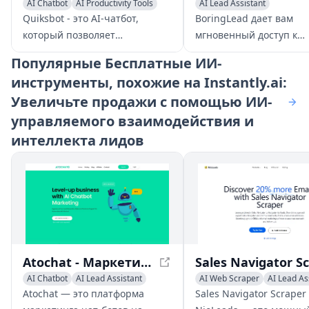
AI Chatbot
AI Productivity Tools
AI Lead Assistant
AI Lead Assistant
AI Email Marketing
Sales A
Quiksbot - это AI-чатбот,
BoringLead дает вам
который позволяет
мгновенный доступ к
пользователям直接 общаться с
проверенным лидам и
Популярные
Бесплатные ИИ-
документами PDF, создавать
электронным адресам 
инструменты, похожие на Instantly.ai:
настраиваемые чат-боты для
LinkedIn, помогая вам
Увеличьте продажи с помощью ИИ-
продаж и встраивать их на
связаться с правильн
свой сайт для сбора лидов.
людьми, чтобы расшир
управляемого взаимодействия и
вашу клиентскую базу.
интеллекта лидов
Atochat - Маркетинг чат-бота на основе ИИ для усиления роста бизнеса
AI Chatbot
AI Lead Assistant
AI Web Scraper
AI Lead As
AI Customer Service Assistant
AI CRM Assistant
Atochat — это платформа
Sales Navigator Scraper