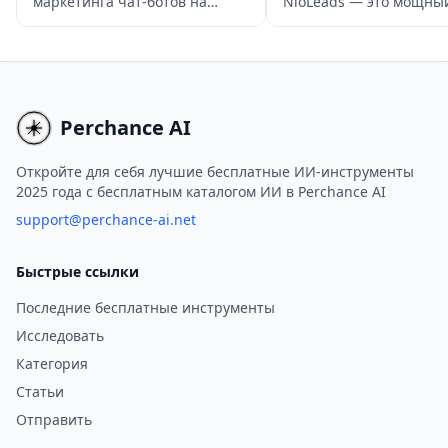
маркетинга чат-ботов на
NioLeads — это мощны
основе ИИ, которая позволяет
инструмент, позволяю
компаниям оптимизировать
пользователям упрости
генерацию лидов, увеличить
извлечение лидов и по
продажи и улучшить
деловых адресов элект
поддержку клиентов за счет
почты из LinkedIn Sales
Perchance AI
упрощенных
Navigator.
автоматизированных
Откройте для себя лучшие бесплатные ИИ-инструменты
2025 года с бесплатным каталогом ИИ в Perchance AI
сообщений через несколько
каналов.
support@perchance-ai.net
Быстрые ссылки
Последние бесплатные инструменты
Исследовать
Категория
Статьи
Отправить