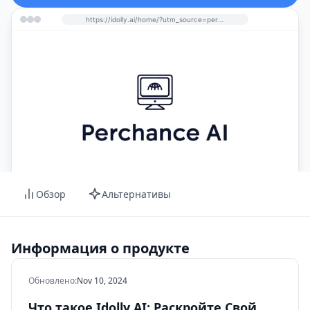
https://idolly.ai/home/?utm_source=perchance-ai.net&utm_medium=referral
Обзор
Альтернативы
Информация о продукте
Обновлено
:
Nov 10, 2024
Что такое Idolly AI: Раскройте Свой