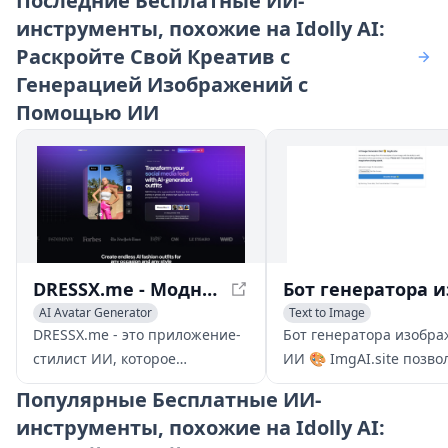
Последние
Бесплатные ИИ-
инструменты, похожие на Idolly AI:
Раскройте Свой Креатив с
Генерацией Изображений с
Помощью ИИ
DRESSX.me - Модная одежда, сгенерированная ИИ: Изучите виртуальный гардероб
AI Avatar Generator
Text to Image
AI Clothing Designer
AI Photo & Image Generator
DRESSX.me - это приложение-
Бот генератора изобр
AI Photo & Image Generator
стилист ИИ, которое
ИИ 🎨 ImgAI.site позво
генерирует
пользователям генери
Популярные
Бесплатные ИИ-
высококачественные наряды
новые изображения из
инструменты, похожие на Idolly AI:
для ваших фотографий из
описаний ИИ и редакт