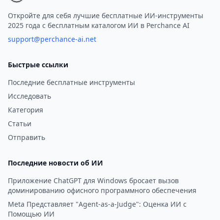
Этот инновационный
процесс создания виде
инструмент использует
Откройте для себя лучшие бесплатные ИИ-инструменты
2025 года с бесплатным каталогом ИИ в Perchance AI
передовые технологии ИИ для
преобразования изображений
support@perchance-ai.net
в реалистичные
представления ню,
Быстрые ссылки
предоставляя уникальный
Последние бесплатные инструменты
способ изучения манипуляций
Исследовать
с изображениями. Благодаря
удобному интерфейсу и
Категория
приоритету
Статьи
конфиденциальности
Отправить
пользователей Undresser.AI
Undress предлагает
Последние новости об ИИ
бесшовный опыт для
пользователей, чтобы
Приложение ChatGPT для Windows бросает вызов
доминированию офисного программного обеспечения
создавать потрясающие ню-
фотографии за считанные
Meta Представляет "Agent-as-a-Judge": Оценка ИИ с
Помощью ИИ
секунды.