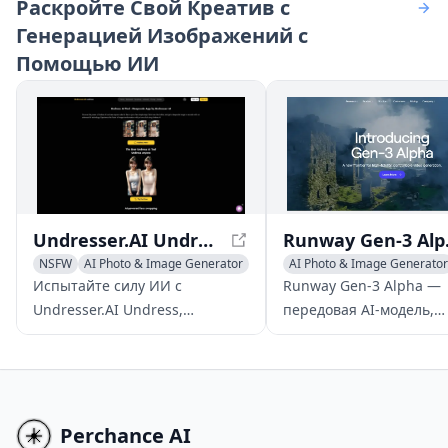
Раскройте Свой Креатив с
текстовых подсказок.
эти описания перед
Улучшите свой профиль для
созданием новых
Генерацией Изображений с
знакомств, создайте
изображений.
Помощью ИИ
профессиональный образ для
онлайн-сетей, освежите
старые фотографии или
найдите свой новый стиль.
Undresser.AI Undress
Runway 
NSFW
AI Photo & Image Generator
AI Photo & Image Generator
Writing Assistants
Испытайте силу ИИ с
Runway Gen-3 Alpha —
AI Art &Design Creator
Undresser.AI Undress,
передовая AI-модель,
революционным
позволяющая быстро,
приложением, которое
контролируемо и с выс
создает потрясающие
качеством генерирова
изображения в стиле дип-нюд
видео из различных вх
из загруженных фотографий.
данных, революциониз
Perchance AI