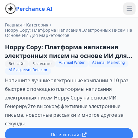
Perchance AI
Главная
Категория
Hoppy Copy: Платформа Написания Электронных Писем На
Основе ИИ Для Маркетологов
Hoppy Copy: Платформа написания
электронных писем на основе ИИ для
AI Email Writer
AI Email Marketing
маркетологов
Веб-сайт
Бесплатно
AI Plagiarism Detector
Напишите лучшие электронные кампании в 10 раз
быстрее с помощью платформы написания
электронных писем Hoppy Copy на основе ИИ.
Генерируйте высокоэффективные электронные
письма, новостные рассылки и многое другое за
секунды.
Посетить сайт