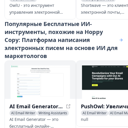
AI Productivity Tools
AI Email Marketing
AI Emai
OwlU - это инструмент
Shortwave — это клиен
управления электронной
электронной почты,
почтой, работающий на
работающий на основе
Популярные
Бесплатные ИИ-
основе ИИ, который
который повышает
инструменты, похожие на Hoppy
оптимизирует ваш почтовый
продуктивность благод
Copy: Платформа написания
ящик с помощью
таким функциям, как у
автоматической организации
организация, помощь 
электронных писем на основе ИИ для
стека, персонализированных
написании с ИИ и мо
маркетологов
сводок и предложений,
поиск.
основанных на ИИ.
AI Email Generator - Free Professional Email Creator
AI Email Writer
Writing Assistants
AI Email Writer
AI Email M
AI Productivity Tools
Newsletter Assistant
AI Email Generator — это
null
бесплатный онлайн-