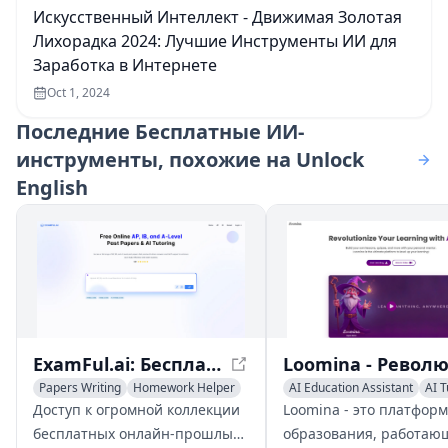
Искусственный Интеллект - Движимая Золотая
Лихорадка 2024: Лучшие Инструменты ИИ для
Заработка в Интернете
Oct 1, 2024
Последние
Бесплатные ИИ-
инструменты, похожие на Unlock
English
ExamFul.ai: Бесплатные онлайн-прошлые экзамены AP, IB и A-level и обучение с помощью ИИ
Papers Writing
Homework Helper
AI Education Assistant
AI T
AI Education Assistant
AI Coaching
Доступ к огромной коллекции
Loomina - это платфор
бесплатных онлайн-прошлых
образования, работаю