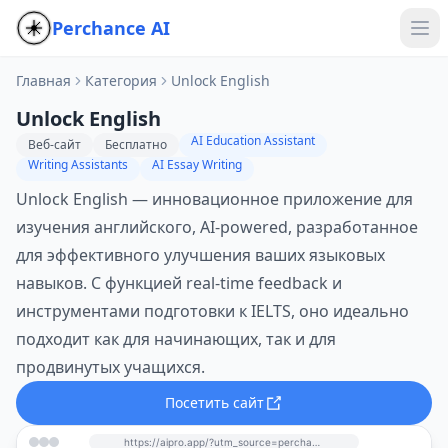
Perchance AI
Главная
Категория
Unlock English
Unlock English
AI Education Assistant
Веб-сайт
Бесплатно
Writing Assistants
AI Essay Writing
Unlock English — инновационное приложение для
изучения английского, AI-powered, разработанное
для эффективного улучшения ваших языковых
навыков. С функцией real-time feedback и
инструментами подготовки к IELTS, оно идеально
подходит как для начинающих, так и для
продвинутых учащихся.
Посетить сайт
https://aipro.app/?utm_source=perchance-ai.net&utm_medium=referral