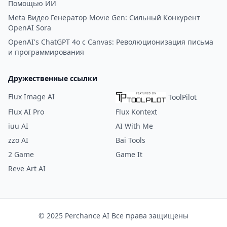
Помощью ИИ
Meta Видео Генератор Movie Gen: Сильный Конкурент
OpenAI Sora
OpenAI's ChatGPT 4o с Canvas: Революционизация письма
и программирования
Дружественные ссылки
Flux Image AI
ToolPilot
Flux AI Pro
Flux Kontext
iuu AI
AI With Me
zzo AI
Bai Tools
2 Game
Game It
Reve Art AI
© 2025 Perchance AI Все права защищены