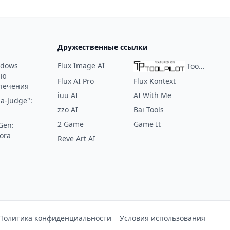
са всего
запускать профессиональные сайты
ий и
за считанные минуты с помощью
 упрощая
текстовых запросов.
сов как
Дружественные ссылки
ndows
Flux Image AI
ToolPilot
ию
Flux AI Pro
Flux Kontext
печения
iuu AI
AI With Me
a-Judge":
zzo AI
Bai Tools
2 Game
Game It
Gen:
ora
Reve Art AI
:
Политика конфиденциальности
Условия использования