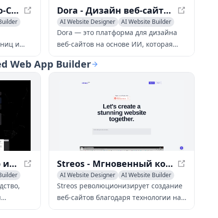
Raber - AI-Пowered No-Code Page Builder для React
Dora - Дизайн веб-сайтов на основе ИИ для 3D и анимированных сайтов
Builder
AI Website Designer
AI Website Builder
No-Code & Low-Code
Dora — это платформа для дизайна
аниц и
веб-сайтов на основе ИИ, которая
зволяет
создаёт потрясающие 3D и
d Web App Builder
атывать
анимированные сайты без
программирования.
CraftUI - Конструктор интерфейсов на базе ИИ для создания совершенных интерфейсов
Streos - Мгновенный конструктор сайтов на базе ИИ
Builder
AI Website Designer
AI Website Builder
No-Code & Low-Code
дство,
Streos революционизирует создание
я
веб-сайтов благодаря технологии на
базе ИИ, позволяя пользователям