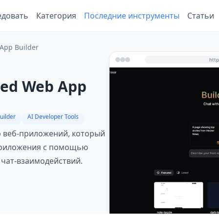
едовать
Категория
Последние инструменты
Статьи
App Builder
red Web App
uilder
AI Developer Tools
р веб‑приложений, который
 приложения с помощью
 чат‑взаимодействий.