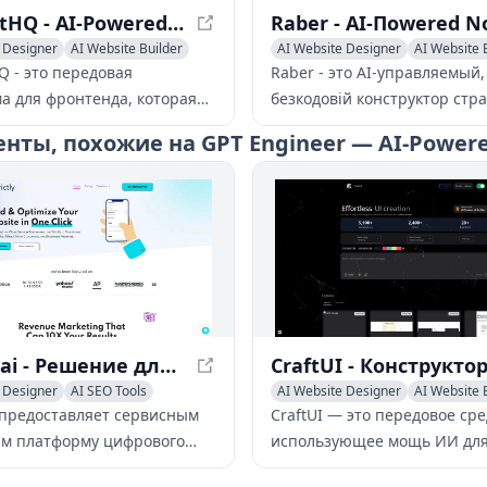
TeleportHQ - AI-Powered Front-End Platform
 Designer
AI Website Builder
AI Website Designer
AI Website 
 Low-Code
No-Code & Low-Code
Q - это передовая
Raber - это AI-управляемый,
а для фронтенда, которая
безкодовій конструктор стр
 возможности ИИ с
визуальная CMS, которая по
ты, похожие на GPT Engineer — AI-Powere
ым построением,
быстро и совместно разраб
ией с головным CMS и
веб-сайты на React.
ей кода для оптимизации
ки адаптивных веб-сайтов и
ов.
Strictly.ai - Решение для цифрового маркетинга на основе ИИ
 Designer
AI SEO Tools
AI Website Designer
AI Website 
 Builder
No-Code & Low-Code
ai предоставляет сервисным
CraftUI — это передовое сре
м платформу цифрового
использующее мощь ИИ дл
га на основе ИИ, позволяя
генерации компонентов