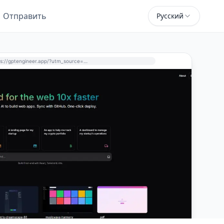
Отправить
Русский
https://gptengineer.app/?utm_source=perchance-ai.net&utm_medium=referral