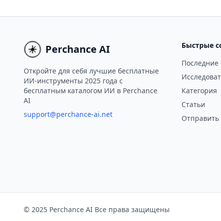
мобильных приложений для ИТ-
создават
консалтинговых компаний и
для SEO,
цифровых агентств, генерируя
маркетин
квалифицированные лиды всего за
считанны
Быстрые с
Perchance AI
несколько минут.
Последние
Откройте для себя лучшие бесплатные
Исследоват
ИИ-инструменты 2025 года с
бесплатным каталогом ИИ в Perchance
Категория
AI
Статьи
support@perchance-ai.net
Отправить
© 2025 Perchance AI Все права защищены