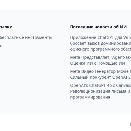
ь сайты, оптимизированные
пользовательского интерфей
 и внедрять эффективные
лишь на основе изображен
говые стратегии за
текстовых входных данных,
е минуты.
процесс создания интерфей
сылки
Последние новости об ИИ
никогда ранее.
 бесплатные инструменты
Приложение ChatGPT для Wi
бросает вызов доминирован
ь
офисного программного обес
Meta Представляет "Agent-as-
Оценка ИИ с Помощью ИИ
Meta Видео Генератор Movie 
Сильный Конкурент OpenAI S
OpenAI's ChatGPT 4o с Canvas
Революционизация письма и
программирования