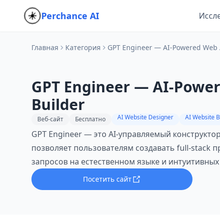
Perchance AI
Иссл
Главная
Категория
GPT Engineer — AI-Powered Web 
GPT Engineer — AI-Powe
Builder
AI Website Designer
AI Website B
Веб-сайт
Бесплатно
GPT Engineer — это AI‑управляемый конструкто
позволяет пользователям создавать full‑stack
запросов на естественном языке и интуитивных
Посетить сайт