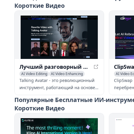
Короткие Видео
Лучший разговорный аватар AI в 2024 году - Talking Avatar
AI Video Editing
AI Video Enhancing
AI Video Ed
AI Lip Sync Generator
AI Voice Changer
General Vi
Talking Avatar - это революционный
ClipSwap
инструмент, работающий на основе
перебрен
искусственного интеллекта, который
чтобы он
Популярные
Бесплатные ИИ-инструме
позволяет пользователям
эстетике
Короткие Видео
переписывать, переозвучивать,
вам без 
клонировать голос и
привлека
синхронизировать губы в видео с
легкостью. С помощью его передовой