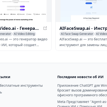
SimilarVideo.ai - Генератор видео на основе ИИ для TikTok и YouTube Shorts
enerator
AI Video Editing
AI Face Swap Generator
AI Video
ail Maker
deo.ai — это генератор видео
AIFaceSwap.ai — это беспла
е ИИ, который создает
инструмент для замены лиц
льные маркетинговые видео
использованием ИИ, позв
k и YouTube Shorts,
мгновенно заменять лица н
я популярные интернет-
видео с высококачественны
мемы.
результатом.
сылки
Последние новости об ИИ
 бесплатные инструменты
Приложение ChatGPT для Wi
бросает вызов доминирован
ь
офисного программного обес
Meta Представляет "Agent-as-
Оценка ИИ с Помощью ИИ