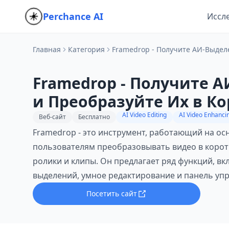
Perchance AI
Иссл
Главная
Категория
Framedrop - Получите АИ-Выдел
Framedrop - Получите 
и Преобразуйте Их в К
AI Video Editing
AI Video Enhanci
Веб-сайт
Бесплатно
Framedrop - это инструмент, работающий на ос
пользователям преобразовывать видео в коротк
ролики и клипы. Он предлагает ряд функций, в
выделений, умное редактирование и панель уп
Посетить сайт