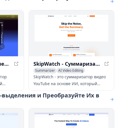
Vidu AI - Мощный генератор видео на основе ИИ
SkipWatch - Суммаризатор YouTube на основе ИИ - Получайте краткие описания видео за секунды
Summarizer
AI Video Editing
ing
AI Video Enhancing
атор
SkipWatch - это суммаризатор видео
ый
YouTube на основе ИИ, который
оздавать
помогает пользователям экономить
-выделения и Преобразуйте Их в
нные
время, предоставляя мгновенные
краткие описания видео за секунды.