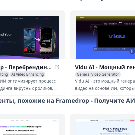
ClipSwap - Перебрендинг вирусных видео с помощью ИИ
iting
AI Video Enhancing
General Video Generator
deo Generator
AI Video Generator
AI Video Edit
 ИИ оптимизирует процесс
Vidu AI - это мощный генер
динга вирусных роликов,
видео на основе ИИ, котор
и идеально соответствовали
позволяет пользователям с
нты, похожие на Framedrop - Получите АИ
 вашего бренда, позволяя
реалистичные и анимацио
усилий создавать
видео на своих пальцах.
тельный контент.