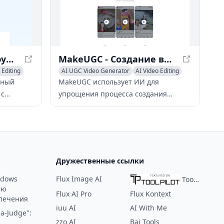
AIFaceSwap.ai - Инструмент AI для замены лиц на фото и видео
MakeUGC - Создание видео на основе ИИ для маркетинга
 Editing
AI UGC Video Generator
AI Video Editing
AI Video Enhancing
тный
MakeUGC использует ИИ для
 с
упрощения процесса создания
оляющий
высококачественных видео с
а фото и
пользовательским контентом для
м
маркетинговых целей.
Дружественные ссылки
ndows
Flux Image AI
ToolPilot
ию
Flux AI Pro
Flux Kontext
печения
iuu AI
AI With Me
a-Judge":
zzo AI
Bai Tools