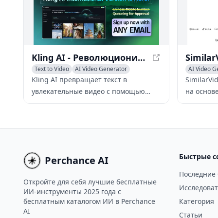
технологии пользователи могут
обновлять и улучшать свои видео,
создавать многоязычные версии и
адаптировать контент для разных
аудиторий.
Kling AI - Революционизируя генерацию текста в видео
Text to Video
AI Video Generator
AI Video G
AI Video Editing
AI Thumbn
Kling AI превращает текст в
SimilarVi
увлекательные видео с помощью
на основ
передовых 3D-механизмов и
увлекате
реалистичных физических
для TikTo
симуляций, идеально подходящих
использу
для создания мультимедийного
медиа и 
контента.
Быстрые с
Perchance AI
Последние
Откройте для себя лучшие бесплатные
Исследоват
ИИ-инструменты 2025 года с
бесплатным каталогом ИИ в Perchance
Категория
AI
Статьи