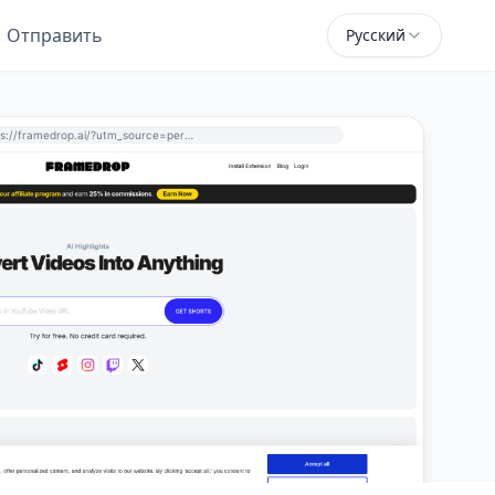
Отправить
Русский
https://framedrop.ai/?utm_source=perchance-ai.net&utm_medium=referral