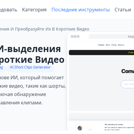
едовать
Категория
Последние инструменты
Статьи
ения И Преобразуйте Их В Короткие Видео
АИ-выделения
ороткие Видео
ng
AI Short Clips Generator
нове ИИ, который помогает
ие видео, такие как шорты,
ключая обнаружение
равления клипами.