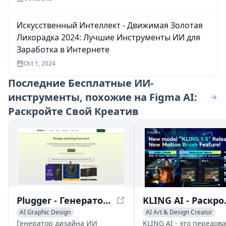
Искусственный Интеллект - Движимая Золотая
Лихорадка 2024: Лучшие Инструменты ИИ для
Заработка в Интернете
Oct 1, 2024
Последние
Бесплатные ИИ-
инструменты, похожие на Figma AI:
Раскройте Свой Креатив
Plugger - Генератор Дизайна ИИ | Автоматизируйте Дизайн с ИИ
KLING AI - Раскройт
AI Graphic Design
AI Art & Design Creator
AI Art & Design Creator
AI Graphic Design
Генератор дизайна ИИ
KLING AI - это передов