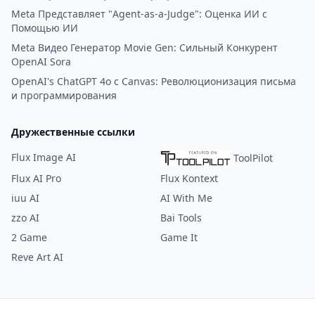
Meta Представляет "Agent-as-a-Judge": Оценка ИИ с
Помощью ИИ
Meta Видео Генератор Movie Gen: Сильный Конкурент
OpenAI Sora
OpenAI's ChatGPT 4o с Canvas: Революционизация письма
и программирования
Дружественные ссылки
Flux Image AI
ToolPilot
Flux AI Pro
Flux Kontext
iuu AI
AI With Me
zzo AI
Bai Tools
2 Game
Game It
Reve Art AI