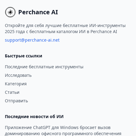
рекомендации по моде,
бесконечного творческ
соответствующие
удовольствия!
Perchance AI
индивидуальным
предпочтениям и
Откройте для себя лучшие бесплатные ИИ-инструменты
2025 года с бесплатным каталогом ИИ в Perchance AI
характеристикам
пользователя.
support@perchance-ai.net
Быстрые ссылки
Последние бесплатные инструменты
Исследовать
Категория
Статьи
Отправить
Последние новости об ИИ
Приложение ChatGPT для Windows бросает вызов
доминированию офисного программного обеспечения