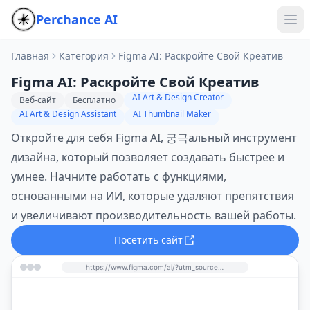
Perchance AI
Главная
Категория
Figma AI: Раскройте Свой Креатив
Figma AI: Раскройте Свой Креатив
AI Art & Design Creator
Веб-сайт
Бесплатно
AI Art & Design Assistant
AI Thumbnail Maker
Откройте для себя Figma AI, 궁극альный инструмент
дизайна, который позволяет создавать быстрее и
умнее. Начните работать с функциями,
основанными на ИИ, которые удаляют препятствия
и увеличивают производительность вашей работы.
Посетить сайт
https://www.figma.com/ai/?utm_source=perchance-ai.net&utm_medium=referral