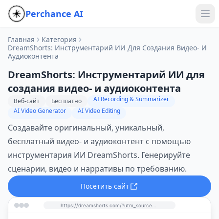
Perchance AI
Главная
Категория
DreamShorts: Инструментарий ИИ Для Создания Видео- И
Аудиоконтента
DreamShorts: Инструментарий ИИ для
создания видео- и аудиоконтента
AI Recording & Summarizer
Веб-сайт
Бесплатно
AI Video Generator
AI Video Editing
Создавайте оригинальный, уникальный,
бесплатный видео- и аудиоконтент с помощью
инструментария ИИ DreamShorts. Генерируйте
сценарии, видео и нарративы по требованию.
Посетить сайт
https://dreamshorts.com/?utm_source=perchance-ai.net&utm_medium=referral