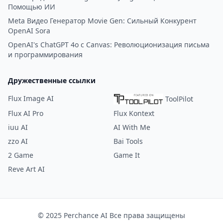
Помощью ИИ
Meta Видео Генератор Movie Gen: Сильный Конкурент
OpenAI Sora
OpenAI's ChatGPT 4o с Canvas: Революционизация письма
и программирования
Дружественные ссылки
Flux Image AI
ToolPilot
Flux AI Pro
Flux Kontext
iuu AI
AI With Me
zzo AI
Bai Tools
2 Game
Game It
Reve Art AI
© 2025 Perchance AI Все права защищены