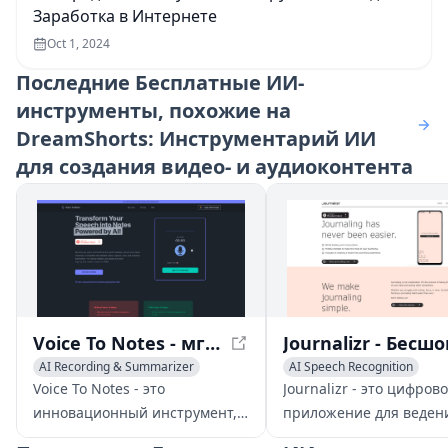
Заработка в Интернете
Oct 1, 2024
Последние
Бесплатные ИИ-
инструменты, похожие на
DreamShorts: Инструментарий ИИ
для создания видео- и аудиоконтента
Voice To Notes - мгновенно конвертируйте голос в редактируемые заметки с помощью ИИ
AI Recording & Summarizer
AI Speech Recognition
AI Notes Assistant
Transcription
AI Recording & Summarizer
Voice To Notes - это
Journalizr - это цифров
AI Productivity Tools
инновационный инструмент,
приложение для веден
который использует ИИ для
дневника, которое дела