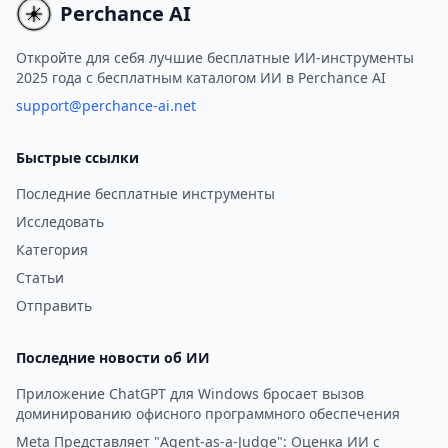
мысли, встречи или идеи, и
области транскрипции 
Perchance AI
пусть приложение займется
осознанными подсказк
процессом создания заметок
бесшовным опытом.
Откройте для себя лучшие бесплатные ИИ-инструменты
2025 года с бесплатным каталогом ИИ в Perchance AI
за вас.
support@perchance-ai.net
Быстрые ссылки
Последние бесплатные инструменты
Исследовать
Категория
Статьи
Отправить
Последние новости об ИИ
Приложение ChatGPT для Windows бросает вызов
доминированию офисного программного обеспечения
Meta Представляет "Agent-as-a-Judge": Оценка ИИ с