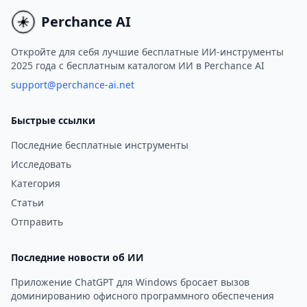
идеально подходящих для
анимированные видео
создания мультимедийного
из текстовых подсказок
Perchance AI
контента.
изображений или вход
данных персонажей.
Откройте для себя лучшие бесплатные ИИ-инструменты
2025 года с бесплатным каталогом ИИ в Perchance AI
support@perchance-ai.net
Быстрые ссылки
Последние бесплатные инструменты
Исследовать
Категория
Статьи
Отправить
Последние новости об ИИ
Приложение ChatGPT для Windows бросает вызов
доминированию офисного программного обеспечения