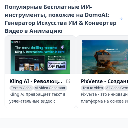
для создания и обмена
генеративный ИИ для
Популярные
Бесплатные ИИ-
пользовательским контентом
пользователям в созда
инструменты, похожие на DomoAI:
(UGC), ориентированным на
сложного контента, так
Генератор Искусства ИИ & Конвертер
персонажей фэндома. Она
документы, электронн
предоставляет родную среду
книги, изображения и 
Видео в Анимацию
для фанатов, чтобы выражать
путем интеграции раз
свою креативность и
типов файлов и
связываться с другими, кто
автоматизации
разделяет схожие интересы.
повторяющихся задач.
Kling AI - Революционизируя генерацию текста в видео
Text to Video
AI Video Generator
Text to Video
AI Video Gen
AI Video Editing
Image to Video
Kling AI превращает текст в
PixVerse - это инновац
увлекательные видео с
платформа на основе И
помощью передовых 3D-
которая позволяет
механизмов и реалистичных
пользователям создава
физических симуляций,
захватывающие