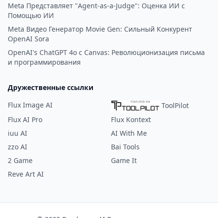
Meta Представляет "Agent-as-a-Judge": Оценка ИИ с
Помощью ИИ
Meta Видео Генератор Movie Gen: Сильный Конкурент
OpenAI Sora
OpenAI's ChatGPT 4o с Canvas: Революционизация письма
и программирования
Дружественные ссылки
Flux Image AI
ToolPilot
Flux AI Pro
Flux Kontext
iuu AI
AI With Me
zzo AI
Bai Tools
2 Game
Game It
Reve Art AI