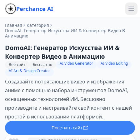
Perchance AI
Главная
Категория
DomoAI: Генератор Искусства ИИ & Конвертер Видео В
Анимацию
DomoAI: Генератор Искусства ИИ &
Конвертер Видео в Анимацию
AI Video Generator
AI Video Editing
Веб-сайт
Бесплатно
AI Art & Design Creator
Создавайте потрясающие видео и изображения
аниме с помощью набора инструментов DomoAI,
оснащенных технологией ИИ. Бесшовно
производите и настраивайте свой контент с нашей
простой в использовании платформой.
Посетить сайт
https://domoai.app/?utm_source=perchance-ai.net&utm_medium=referral