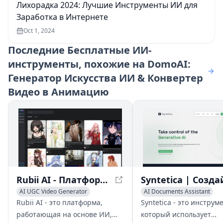
Лихорадка 2024: Лучшие Инструменты ИИ для
Заработка в Интернете
Oct 1, 2024
Последние
Бесплатные ИИ-
инструменты, похожие на DomoAI:
Генератор Искусства ИИ & Конвертер
Видео в Анимацию
Rubii AI - Платформа UGC персонажей фэндома на основе ИИ
AI UGC Video Generator
AI Documents Assistant
AI Video Generator
AI Image Generator
Rubii AI - это платформа,
Syntetica - это инструме
AI Avatar Generator
AI Video Generator
работающая на основе ИИ,
который использует
AI Productivity Tools