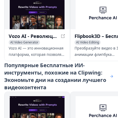
Vozo AI - Революция в создании и редактировании видео
AI Video Generator
AI Video Editing
AI Video Editing
Video to Video
AI Video Generator
Video t
Vozo AI — это инновационная
Преобразуйте видео в 
платформа, которая позволяет
анимации флипбука
пользователям переписывать,
бесплатно. Инструмент
Популярные
Бесплатные ИИ-
озвучивать и редактировать
работающий на основе 
инструменты, похожие на Clipwing:
существующие видео,
требует навыков дизай
Экономьте дни на создании лучшего
превращая их в
Загрузите приложение
увлекательные новые истории
iOS, настройте кадры и
видеоконтента
с помощью простых текстовых
поделитесь мгновенно.
запросов.