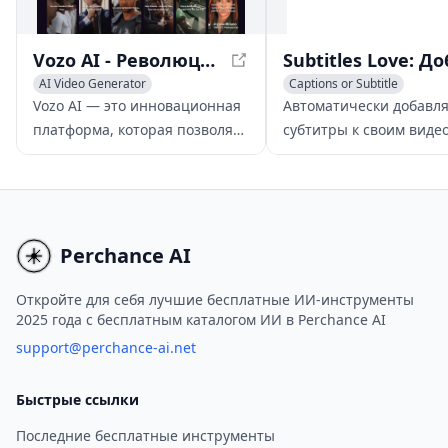
Vozo AI - Революция в создании и редактировании видео
AI Video Generator
Captions or Subtitle
AI Video Editing
Video to Video
AI Video Enhancing
Video t
Vozo AI — это инновационная
Автоматически добавл
платформа, которая позволяет
субтитры к своим видео
пользователям переписывать,
помощью инструмента
озвучивать и редактировать
Subtitles Love, работа
существующие видео,
на базе ИИ. Повысьте
превращая их в
вовлеченность, охвати
увлекательные новые истории
более широкую аудито
Perchance AI
с помощью простых текстовых
экономьте время с наш
запросов.
простой в использован
Откройте для себя лучшие бесплатные ИИ-инструменты
2025 года с бесплатным каталогом ИИ в Perchance AI
платформой.
support@perchance-ai.net
Быстрые ссылки
Последние бесплатные инструменты