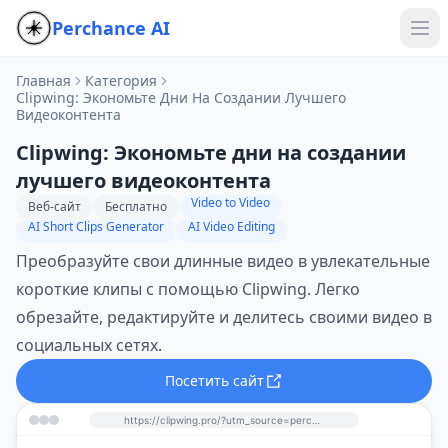
Perchance AI
Главная
Категория
Clipwing: Экономьте Дни На Создании Лучшего
Видеоконтента
Clipwing: Экономьте дни на создании
лучшего видеоконтента
Video to Video
Веб-сайт
Бесплатно
AI Short Clips Generator
AI Video Editing
Преобразуйте свои длинные видео в увлекательные
короткие клипы с помощью Clipwing. Легко
обрезайте, редактируйте и делитесь своими видео в
социальных сетях.
Посетить сайт
https://clipwing.pro/?utm_source=perchance-ai.net&utm_medium=referral