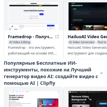
Framedrop - Получите АИ-выделения и Преобразуйте Их в Короткие Видео
AI Video Editing
AI Video Generator
Text to
AI Video Enhancing
AI Short Clips Generator
Framedrop - это инструмент,
HailuoAI Video Generato
AI Short Clips Generator
работающий на основе ИИ,
инструмент для создан
который помогает
видео с поддержкой ИИ
Популярные
Бесплатные ИИ-
пользователям
который за считанные
инструменты, похожие на Лучший
преобразовывать видео в
генерирует
генератор видео AI: создайте видео с
короткие видео, такие как
высококачественные
шорты, ролики и клипы. Он
уникальные видеоклип
помощью AI | Clipfly
предлагает ряд функций,
текстовых описаний.
включая обнаружение
выделений, умное
редактирование и панель