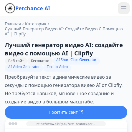
Perchance AI
Главная
Категория
Лучший Генератор Видео AI: Создайте Видео С Помощью
AI | Clipfly
Лучший генератор видео AI: создайте
видео с помощью AI | Clipfly
AI Short Clips Generator
Веб-сайт
Бесплатно
AI Video Generator
Text to Video
Преобразуйте текст в динамические видео за
секунды с помощью генератора видео AI от Clipfly.
Не требуется навыков, мгновенное создание и
создание видео в большом масштабе.
Посетить сайт
https://www.clipfly.ai/?utm_source=perchance-ai.net&utm_medium=referral