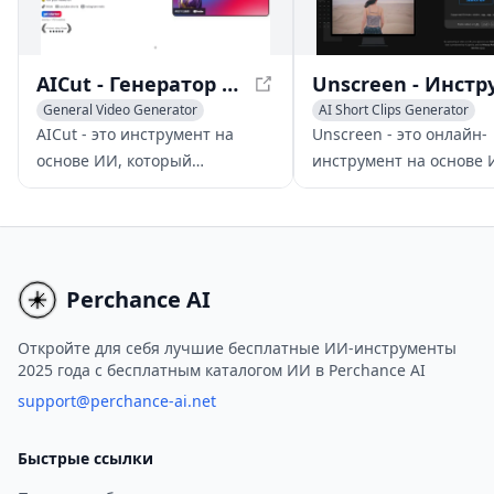
управления клипами.
AICut - Генератор видео на основе ИИ для социальных сетей
General Video Generator
AI Short Clips Generator
AI Short Clips Generator
AI Background Remover
AICut - это инструмент на
Unscreen - это онлайн-
AI Social Media Assistant
основе ИИ, который
инструмент на основе 
переворачивает создание
который автоматическ
видео из текста, предлагая
удаляет фон из видео и 
варианты персонализации и
исключая необходимос
бесшовное обмен данными в
использования зелены
социальных сетях.
экранов или ручного
Perchance AI
редактирования.
Откройте для себя лучшие бесплатные ИИ-инструменты
2025 года с бесплатным каталогом ИИ в Perchance AI
support@perchance-ai.net
Быстрые ссылки