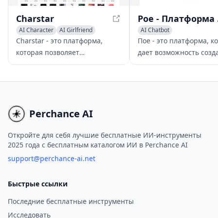
Charstar
Poe - Пла
AI Character
AI Girlfriend
AI Chatbot
AI Chatbot
Charstar - это платформа,
Пое - это платформа, к
которая позволяет
дает возможность созд
пользователям общаться с
индивидуальные
виртуальными персонажами
искусственные чат-бот
ИИ, предлагая широкий
используя крупные яз
выбор персонажей с
модели, предоставляя
уникальными личностями и
разнообразный выбор 
Perchance AI
способностями. Пользователи
ботов для различных
могут наслаждаться
приложений.
Откройте для себя лучшие бесплатные ИИ-инструменты
2025 года с бесплатным каталогом ИИ в Perchance AI
погружающимися и
интерактивными
support@perchance-ai.net
впечатлениями, исследовать
разные личности и
Быстрые ссылки
способности, а также вести
Последние бесплатные инструменты
разговоры с виртуальными
Исследовать
персонажами бесплатно. Хотя