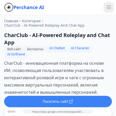
Perchance AI
Главная
Категория
CharClub - AI-Powered Roleplay And Chat App
CharClub - AI-Powered Roleplay and Chat
App
AI Chatbot
AI Character
Веб-сайт
Бесплатно
AI Girlfriend
CharClub - инновационная платформа на основе
ИИ, позволяющая пользователям участвовать в
интерактивной ролевой игре и чате с огромным
массивом виртуальных персонажей, включая
знаменитостей и вымышленных персонажей.
Посетить сайт
https://play.google.com/store/apps/details?id=com.charclub.ai.world.virtual.character.chatbot.roleplay.assistant.imagination&hl=en&utm_source=perchance-ai.net&utm_medium=referral