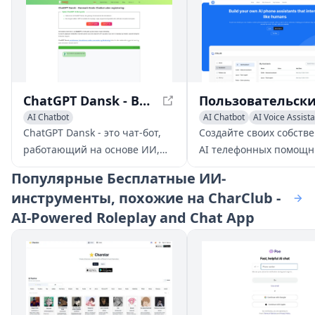
ChatGPT Dansk - Ваш Бесплатный Чат-бот без Регистрации
AI Chatbot
AI Chatbot
AI Voice Assist
Large Language Models (LLMs)
ChatGPT Dansk - это чат-бот,
Создайте своих собств
работающий на основе ИИ,
AI телефонных помощн
который помогает вам с
которые взаимодейству
Популярные
Бесплатные ИИ-
широким спектром задач, от
люди и помогают ваше
инструменты, похожие на CharClub -
ответов на вопросы и
бизнесу оставаться
AI-Powered Roleplay and Chat App
предоставления информации
отзывчивым круглосуто
до помощи в творческом
Не требуется техничес
написании, решении проблем
навыков.
и многом другом.