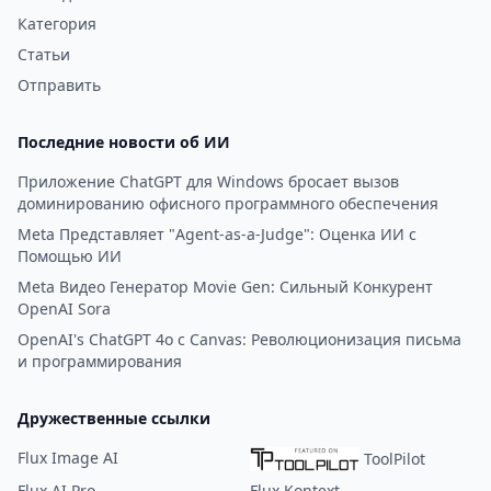
существует модель подписки
Категория
для неограниченного
Статьи
количества сообщений,
Отправить
бесплатная версия все равно
предоставляет уникальный и
Последние новости об ИИ
увлекательный опыт.
Приложение ChatGPT для Windows бросает вызов
доминированию офисного программного обеспечения
Meta Представляет "Agent-as-a-Judge": Оценка ИИ с
Помощью ИИ
Meta Видео Генератор Movie Gen: Сильный Конкурент
OpenAI Sora
OpenAI's ChatGPT 4o с Canvas: Революционизация письма
и программирования
Дружественные ссылки
Flux Image AI
ToolPilot
Flux AI Pro
Flux Kontext