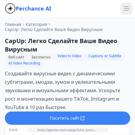
Perchance AI
Главная
Категория
CapUp: Легко Сделайте Ваше Видео Вирусным
CapUp: Легко Сделайте Ваше Видео
Вирусным
Video to Video
Captions or Subtitle
Веб-сайт
Бесплатно
AI Video Recording
Создавайте вирусные видео с динамическими
субтитрами, эмодзи, зумом и увлекательными
звуковыми и визуальными эффектами. Ускорьте
рост и монетизацию вашего TikTok, Instagram и
YouTube в 10 раз быстрее.
Посетить сайт
https://gemoo.com/capup/?utm_source=perchance-ai.net&utm_medium=referral