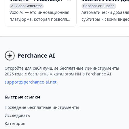
AI Video Generator
Captions or Subtitle
AI Video Editing
Video to Video
AI Video Enhancing
Video t
Vozo AI — это инновационная
Автоматически добавл
платформа, которая позволяет
субтитры к своим видео
пользователям переписывать,
помощью инструмента
озвучивать и редактировать
Subtitles Love, работа
существующие видео,
на базе ИИ. Повысьте
превращая их в
вовлеченность, охвати
увлекательные новые истории
более широкую аудито
Perchance AI
с помощью простых текстовых
экономьте время с наш
запросов.
простой в использован
Откройте для себя лучшие бесплатные ИИ-инструменты
2025 года с бесплатным каталогом ИИ в Perchance AI
платформой.
support@perchance-ai.net
Быстрые ссылки
Последние бесплатные инструменты
Исследовать
Категория