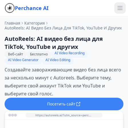
Perchance AI
Главная
Категория
AutoReels: AI Видео Без Лица Для TikTok, YouTube И Других
AutoReels: AI видео без лица для
TikTok, YouTube и других
AI Video Recording
Веб-сайт
Бесплатно
AI Video Generator
AI Video Editing
Создавайте завораживающие видео без лица всего
за несколько минут с Autoreels. Выберите тему,
выберите свой аккаунт TikTok или YouTube и
выберите свой голос.
Посетить сайт
https://autoreels.ai/?utm_source=perchance-ai.net&utm_medium=referral