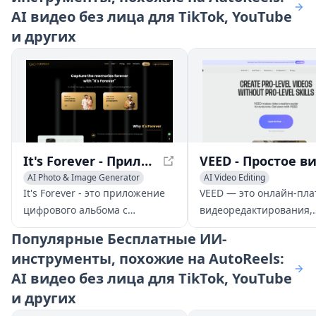
AI видео без лица для TikTok, YouTube
и других
It's Forever - Приложение цифрового альбома с поддержкой ИИ для свадеб
AI Photo & Image Generator
AI Video Editing
AI Photography
AI Video Recording
AI Video Enhancing
It's Forever - это приложение
VEED — это онлайн-пл
AI Video Recording
цифрового альбома с
видеоредактирования,
поддержкой ИИ,
основанная на AI, кото
Популярные
Бесплатные ИИ-
предназначенное для свадеб,
позволяет пользовател
инструменты, похожие на AutoReels:
которое позволяет гостям
легко создавать потря
AI видео без лица для TikTok, YouTube
вновь пережить красоту дня,
видео профессиональн
не выходя из дома.
качества.
и других