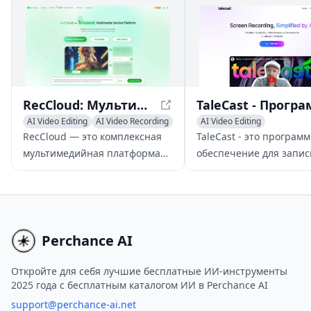
RecCloud: Мультимедийная платформа на базе ИИ
AI Video Editing
AI Video Recording
AI Video Editing
AI Video Generator
AI Video Enhancing
RecCloud — это комплексная
TaleCast - это програм
AI Video Recording
мультимедийная платформа
обеспечение для запис
на базе ИИ, которая упрощает
экрана и создания виде
создание, редактирование,
основе ИИ, которое
хранение и обмен видео с
переворачивает
помощью передовых функций,
представление о том, к
таких как субтитры на основе
пользователи захватыв
Perchance AI
ИИ и видеочат.
редактируют и делятся
цифровым контентом с
Откройте для себя лучшие бесплатные ИИ-инструменты
2025 года с бесплатным каталогом ИИ в Perchance AI
легкостью.
support@perchance-ai.net