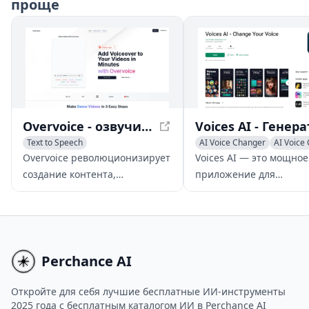
высококачественные
проще
голосовые трансформа
низкой задержкой.
Overvoice - озвучивание с помощью ИИ за считанные минуты
Text to Speech
AI Voice Changer
AI Voice 
Voice & Audio Editing
Voice & Audio Editing
Overvoice революционизирует
Voices AI — это мощное
AI Voice Cloning
создание контента,
приложение для
предоставляя
преобразования голоса
высококачественное
генерации музыки с п
озвучивание с помощью ИИ
ИИ, которое позволяет
за считанные минуты,
пользователям изменят
позволяя пользователям
голос, клонировать гол
Perchance AI
создавать убедительные
улучшать качество ауд
демонстрации и рекламный
создавать музыкальны
Откройте для себя лучшие бесплатные ИИ-инструменты
2025 года с бесплатным каталогом ИИ в Perchance AI
контент.
композиции на основе 