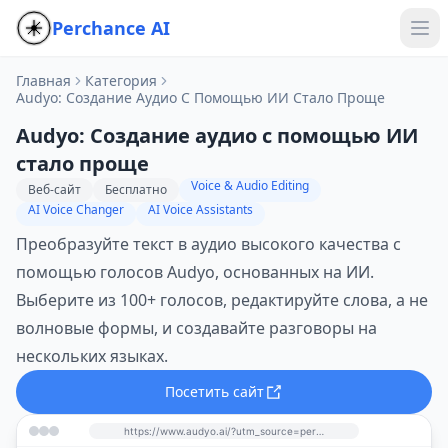
Perchance AI
Главная
Категория
Audyo: Создание Аудио С Помощью ИИ Стало Проще
Audyo: Создание аудио с помощью ИИ
стало проще
Voice & Audio Editing
Веб-сайт
Бесплатно
AI Voice Changer
AI Voice Assistants
Преобразуйте текст в аудио высокого качества с
помощью голосов Audyo, основанных на ИИ.
Выберите из 100+ голосов, редактируйте слова, а не
волновые формы, и создавайте разговоры на
нескольких языках.
Посетить сайт
https://www.audyo.ai/?utm_source=perchance-ai.net&utm_medium=referral