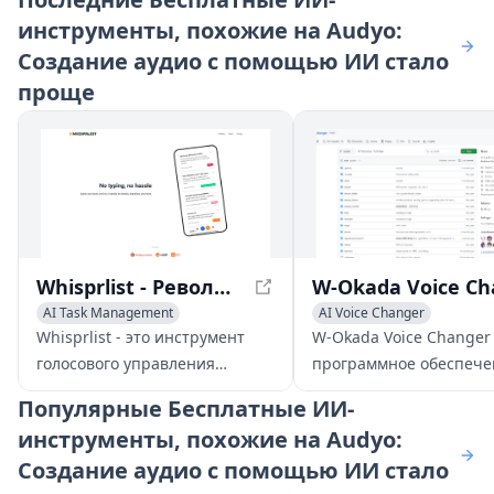
инструменты, похожие на Audyo:
Создание аудио с помощью ИИ стало
проще
Whisprlist - Революционизируйте управление задачами с помощью голосового управления и эффективности
AI Task Management
AI Voice Changer
AI Productivity Tools
Voice & Audio Editing
Whisprlist - это инструмент
W-Okada Voice Changer
Voice & Audio Editing
AI Voice Chat Generator
голосового управления
программное обеспече
задачами, который использует
открытым исходным ко
Популярные
Бесплатные ИИ-
ИИ для обработки деталей,
использующее ИИ для
инструменты, похожие на Audyo:
сроков и многое другое.
преобразования голоса
Создание аудио с помощью ИИ стало
обеспечивающее