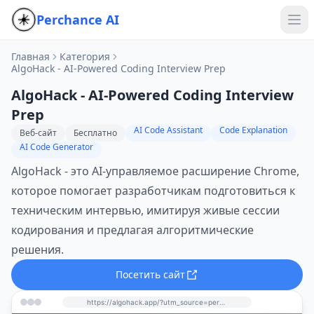
Perchance AI
Главная
Категория
AlgoHack - AI-Powered Coding Interview Prep
AlgoHack - AI-Powered Coding Interview
Prep
AI Code Assistant
Code Explanation
Веб-сайт
Бесплатно
AI Code Generator
AlgoHack - это AI-управляемое расширение Chrome,
которое помогает разработчикам подготовиться к
техническим интервью, имитируя живые сессии
кодирования и предлагая алгоритмические
решения.
Посетить сайт
https://algohack.app/?utm_source=perchance-ai.net&utm_medium=referral