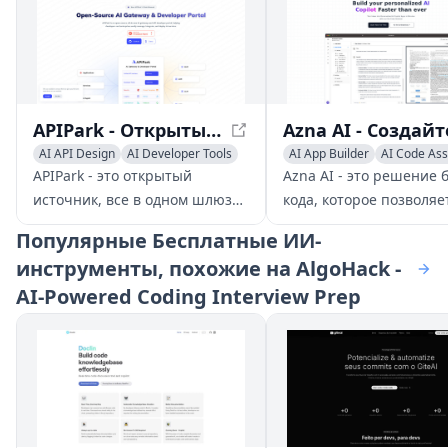
APIPark - Открытый Источник Шлюза ИИ и Портала Разработчика
AI API Design
AI Developer Tools
AI App Builder
AI Code Ass
AI Code Assistant
AI Developer Tools
APIPark - это открытый
Azna AI - это решение 
источник, все в одном шлюзе
кода, которое позволяе
ИИ и портале разработчика
пользователям превра
Популярные
Бесплатные ИИ-
API, помогающий
идеи в персонализиро
инструменты, похожие на AlgoHack -
разработчикам и
приложения AI-пилотов
AI-Powered Coding Interview Prep
предприятиям легко
минуты. Оно преодоле
управлять, интегрировать и
ограничения существ
развертывать сервисы ИИ.
решений, обеспечивая
бесшовный опыт на
нескольких корпорати
приложениях, высокую
точность и надежные 