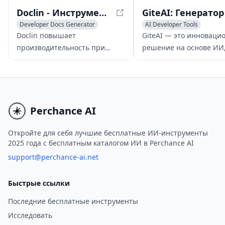
безопасности.
Doclin - Инструмент для совместной работы и обсуждения кода в реальном времени
Developer Docs Generator
AI Developer Tools
Writing Assistants
Developer Docs Generator
Doclin повышает
GiteAI — это инноваци
AI Code Assistant
AI Code Assistant
производительность при
решение на основе ИИ
написании кода, предоставляя
которое автоматизируе
платформу для обсуждения и
процесс написания
совместной работы над кодом
сообщений коммитов,
в реальном времени, которая
улучшая общий опыт
создает базы знаний по коду и
разработки программн
Perchance AI
упрощает документирование.
обеспечения.
Откройте для себя лучшие бесплатные ИИ-инструменты
2025 года с бесплатным каталогом ИИ в Perchance AI
support@perchance-ai.net
Быстрые ссылки
Последние бесплатные инструменты
Исследовать