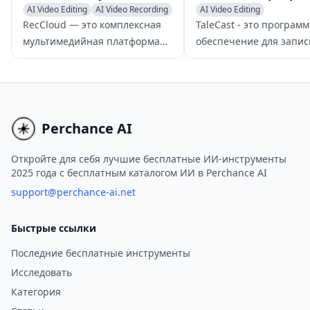
AI Video Editing
AI Video Recording
AI Video Editing
AI Video Generator
AI Video Enhancing
RecCloud — это комплексная
TaleCast - это програм
AI Video Recording
мультимедийная платформа
обеспечение для запис
на базе ИИ, которая упрощает
экрана и создания виде
создание, редактирование,
основе ИИ, которое
хранение и обмен видео с
переворачивает
помощью передовых функций,
представление о том, к
таких как субтитры на основе
пользователи захватыв
Perchance AI
ИИ и видеочат.
редактируют и делятся
цифровым контентом с
Откройте для себя лучшие бесплатные ИИ-инструменты
2025 года с бесплатным каталогом ИИ в Perchance AI
легкостью.
support@perchance-ai.net
Быстрые ссылки
Последние бесплатные инструменты
Исследовать
Категория