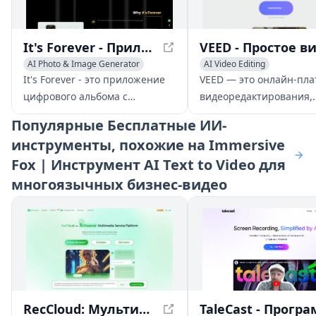
It's Forever - Приложение цифрового альбома с поддержкой ИИ для свадеб
AI Photo & Image Generator
AI Video Editing
AI Photography
AI Video Recording
AI Video Enhancing
It's Forever - это приложение
VEED — это онлайн-пл
AI Video Recording
цифрового альбома с
видеоредактирования,
поддержкой ИИ,
основанная на AI, кото
Популярные
Бесплатные ИИ-
предназначенное для свадеб,
позволяет пользовател
инструменты, похожие на Immersive
которое позволяет гостям
легко создавать потря
Fox | Инструмент AI Text to Video для
вновь пережить красоту дня,
видео профессиональн
не выходя из дома.
качества.
многоязычных бизнес-видео
RecCloud: Мультимедийная платформа на базе ИИ