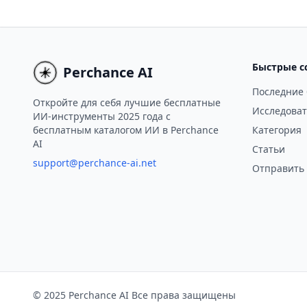
преобразования расшифровок
професси
отчетов о прибылях в интерактивные
анализ к
панели, предоставляя инвесторам
финансов
данные и аналитические выводы для
мыши.
Быстрые с
Perchance AI
принятия обоснованных решений.
Последние
Откройте для себя лучшие бесплатные
Исследоват
ИИ-инструменты 2025 года с
бесплатным каталогом ИИ в Perchance
Категория
AI
Статьи
support@perchance-ai.net
Отправить
© 2025 Perchance AI Все права защищены