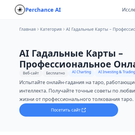
Perchance AI
Иссл
Главная
Категория
AI Гадальные Карты – Професси
AI Гадальные Карты –
Профессиональное Онл
на Таро
AI Charting
AI Investing & Trading
Веб-сайт
Бесплатно
Испытайте онлайн-гадания на таро, работающие
интеллекта. Получайте точные советы по любви
жизни от профессионального толкования таро.
Посетить сайт