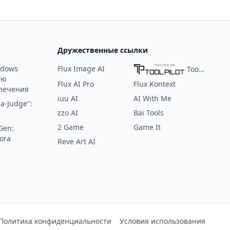
которое позволяет пользователям
ость до
организовывать, анализировать и
визуализировать данные с помощью
таких продвинутых функций, как
Дружественные ссылки
формулы, диаграммы и
аналитические данные на основе ИИ.
ndows
Flux Image AI
ToolPilot
ию
Flux AI Pro
Flux Kontext
печения
iuu AI
AI With Me
a-Judge":
zzo AI
Bai Tools
2 Game
Game It
Gen:
ora
Reve Art AI
:
Политика конфиденциальности
Условия использования