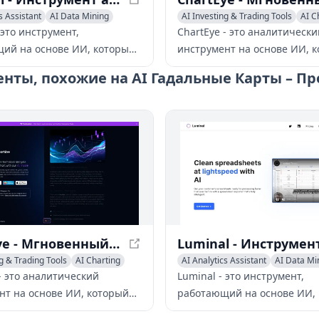
s Assistant
AI Data Mining
AI Investing & Trading Tools
AI C
g
AI Analytics Assistant
 это инструмент,
ChartEye - это аналитически
ий на основе ИИ, который
инструмент на основе ИИ, 
 очистку, преобразование и
быстро предоставляет
нты, похожие на AI Гадальные Карты – П
анных в таблицах,
профессиональный техниче
ая производительность до
анализ криптовалютных и
финансовых графиков с одно
мыши.
ChartEye - Мгновенный технический анализ на основе ИИ для графиков
g & Trading Tools
AI Charting
AI Analytics Assistant
AI Data Mi
s Assistant
AI Charting
- это аналитический
Luminal - это инструмент,
нт на основе ИИ, который
работающий на основе ИИ,
редоставляет
упрощает очистку, преобра