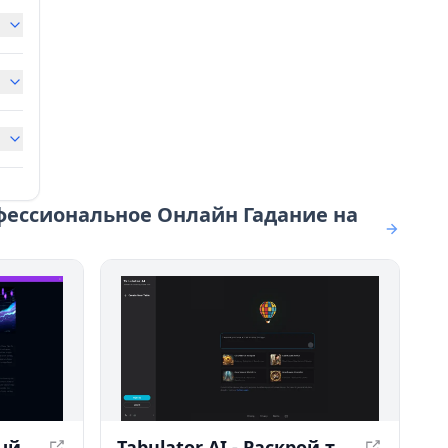
фессиональное Онлайн Гадание на
ChartEye - Мгновенный технический анализ на основе ИИ для графиков
Tabulator AI - Раскрой творческие & Интерактивные Столы