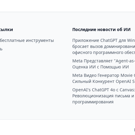
ональный технический
анализ данных в таблицах,
риптовалютных и
увеличивая производительн
ых графиков с одного клика
10 раз.
сылки
Последние новости об ИИ
 бесплатные инструменты
Приложение ChatGPT для Wi
бросает вызов доминирован
ь
офисного программного обес
Meta Представляет "Agent-as-
Оценка ИИ с Помощью ИИ
Meta Видео Генератор Movie 
Сильный Конкурент OpenAI S
OpenAI's ChatGPT 4o с Canvas
Революционизация письма и
программирования