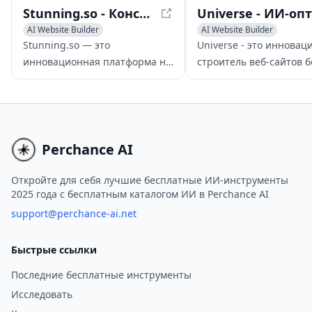
Stunning.so - Конструктор сайтов на базе ИИ для создания индивидуальных сайтов
AI Website Builder
AI Website Builder
AI Landing Page Builder
No-Code & Low-Code
Stunning.so — это
Universe - это иннова
AI Landing Page Builder
инновационная платформа на
строитель веб-сайтов б
базе ИИ, упрощающая
кодирования, который
процесс создания веб-сайтов,
использует ИИ-
требуя от пользователей
оптимизированные
ответить на короткую серию
инструменты и удобны
вопросов о своем бизнесе.
интерфейс перетаскив
Perchance AI
для помощи пользоват
создании кастомных ве
Откройте для себя лучшие бесплатные ИИ-инструменты
2025 года с бесплатным каталогом ИИ в Perchance AI
сайтов и онлайн-магаз
любого устройства.
support@perchance-ai.net
Быстрые ссылки
Последние бесплатные инструменты
Исследовать