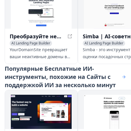
Преобразуйте неиспользуемые домены в эффективные посадочные страницы - YourDomainSite
Simba
AI Landing Page Builder
AI Landing Page Builder
YourDomainSite превращает
Simba - это инструмент
ваши неактивные домены в
оценки посадочных ст
мощные посадочные
на основе ИИ, который
Популярные
Бесплатные ИИ-
страницы. Просто добавьте
предоставляет мгнове
инструменты, похожие на Сайты с
наш IP к вашему DNS, и наш
обратную связь для
поддержкой ИИ за несколько минут
ИИ генерирует
улучшения коэффицие
индивидуальную страницу на
конверсии вашей поса
основе вашего описания. Нет
страницы, специально
регистрации, нет хлопот –
разработанный для ме
просто мгновенный результат
сервисных бизнесов.
для ваших неиспользуемых
доменов.