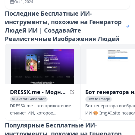
Oct 1, 2024
Последние
Бесплатные ИИ-
инструменты, похожие на Генератор
Людей ИИ | Создавайте
Реалистичные Изображения Людей
DRESSX.me - Модная одежда, сгенерированная ИИ: Изучите виртуальный гардероб
AI Avatar Generator
Text to Image
AI Clothing Designer
AI Photo & Image Generator
DRESSX.me - это приложение-
Бот генератора изобр
AI Photo & Image Generator
стилист ИИ, которое
ИИ 🎨 ImgAI.site позво
генерирует
пользователям генери
Популярные
Бесплатные ИИ-
высококачественные наряды
новые изображения из
инструменты, похожие на Генератор
для ваших фотографий из
описаний ИИ и редакт