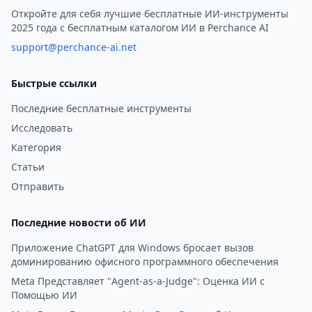
инструмент использует
Откройте для себя лучшие бесплатные ИИ-инструменты
2025 года с бесплатным каталогом ИИ в Perchance AI
передовые технологии ИИ для
преобразования изображений
support@perchance-ai.net
в реалистичные
представления ню,
Быстрые ссылки
предоставляя уникальный
Последние бесплатные инструменты
способ изучения манипуляций
Исследовать
с изображениями. Благодаря
удобному интерфейсу и
Категория
приоритету
Статьи
конфиденциальности
Отправить
пользователей Undresser.AI
Undress предлагает
Последние новости об ИИ
бесшовный опыт для
пользователей, чтобы
Приложение ChatGPT для Windows бросает вызов
доминированию офисного программного обеспечения
создавать потрясающие ню-
фотографии за считанные
Meta Представляет "Agent-as-a-Judge": Оценка ИИ с
Помощью ИИ
секунды.