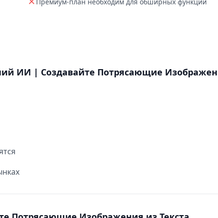
Премиум-план необходим для обширных функций
ений ИИ | Создавайте Потрясающие Изображе
ятся
ынках
те Потрясающие Изображения из Текста