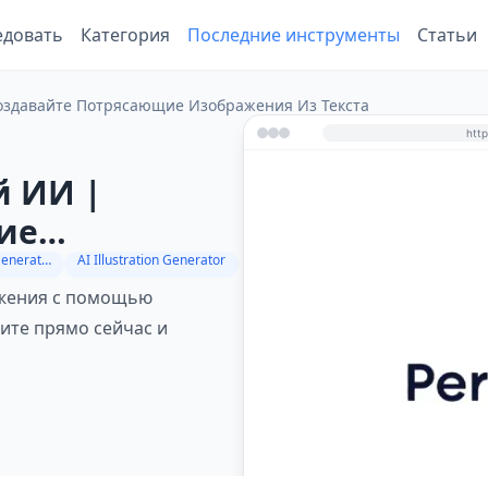
едовать
Категория
Последние инструменты
Статьи
оздавайте Потрясающие Изображения Из Текста
й ИИ |
ие
AI Photo & Image Generator
AI Illustration Generator
ажения с помощью
ите прямо сейчас и