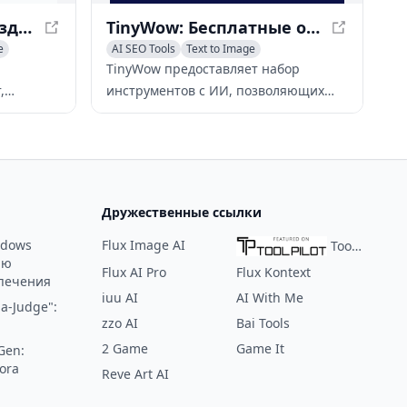
Subtitle Snapshot - Создавайте реалистичные скриншоты с субтитрами
TinyWow: Бесплатные онлайн-инструменты с ИИ для PDF, изображений, видео и написания текстов
e
AI SEO Tools
Text to Image
AI Photo & Image Generator
TinyWow предоставляет набор
,
инструментов с ИИ, позволяющих
аиваемые
пользователям редактировать,
создавать и улучшать PDF-файлы,
ля видео,
изображения, видео и текстовый
контент без регистрации.
Дружественные ссылки
ndows
Flux Image AI
ToolPilot
ию
Flux AI Pro
Flux Kontext
печения
iuu AI
AI With Me
a-Judge":
zzo AI
Bai Tools
2 Game
Game It
Gen:
ora
Reve Art AI
: