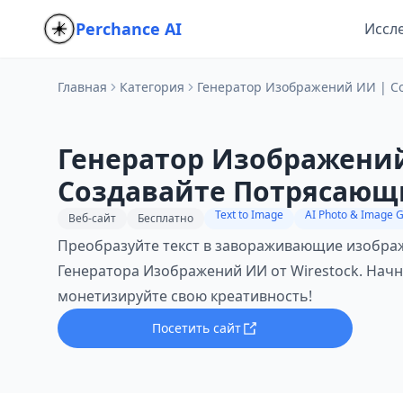
Perchance AI
Иссл
Главная
Категория
Генератор Изображений ИИ | С
Генератор Изображени
Создавайте Потрясающ
Изображения из Текста
Text to Image
Веб-сайт
Бесплатно
Преобразуйте текст в завораживающие изобр
Генератора Изображений ИИ от Wirestock. Начн
монетизируйте свою креативность!
Посетить сайт