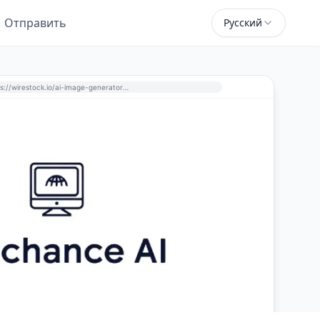
Отправить
Русский
https://wirestock.io/ai-image-generator/?utm_source=perchance-ai.net&utm_medium=referral