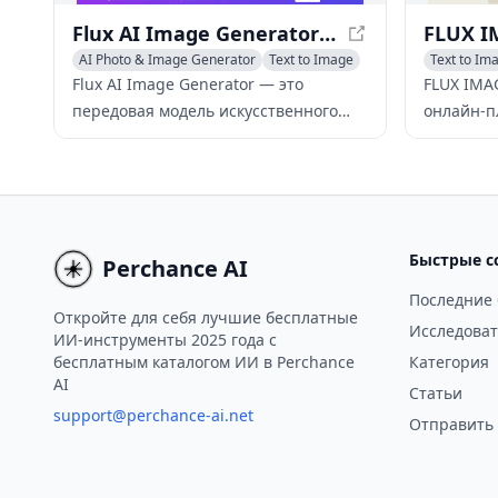
Flux AI Image Generator - Модель искусственного интеллекта для создания разнообразных стильных изображений по тексту
AI Photo & Image Generator
Text to Image
Text to Im
AI Illustra
Flux AI Image Generator — это
FLUX IMA
передовая модель искусственного
онлайн-п
интеллекта для создания
предоста
изображений по тексту,
передовы
разработанная компанией Black
изображе
Forest Labs, которая предлагает
FLUX.1 Sch
разнообразные стили изображений,
LoRA, по
Быстрые с
Perchance AI
сохраняя при этом высокое качество
создават
изображений и точное соответствие
изображе
Последние
Откройте для себя лучшие бесплатные
заданным запросам в различных
Исследоват
ИИ-инструменты 2025 года с
версиях.
бесплатным каталогом ИИ в Perchance
Категория
AI
Статьи
support@perchance-ai.net
Отправить