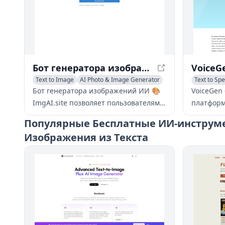
Бот генератора изображений ИИ 🎨 ImgAI.site - Создайте изображения из описаний ИИ
Text to Image
AI Photo & Image Generator
Text to Sp
Бот генератора изображений ИИ 🎨
VoiceGen 
ImgAI.site позволяет пользователям
платформ
генерировать новые изображения из
высокока
Популярные
Бесплатные ИИ-инструме
описаний ИИ и редактировать эти
изображе
Изображения из Текста
описания перед созданием новых
Она испо
изображений.
технологи
Azure, L
моделей 
доступны
создания
юридичес