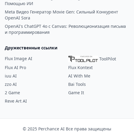
Помощью ИИ
Meta Видео Генератор Movie Gen: Сильный Конкурент
OpenAI Sora
OpenAI's ChatGPT 4o с Canvas: Революционизация письма
и программирования
Дружественные ссылки
Flux Image AI
ToolPilot
Flux AI Pro
Flux Kontext
iuu AI
AI With Me
zzo AI
Bai Tools
2 Game
Game It
Reve Art AI
© 2025 Perchance AI Все права защищены